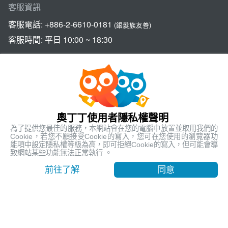
客服資訊
客服電話:
+886-2-6610-0181
(銀髮族友善)
客服時間: 平日 10:00 ~ 18:30
關於奧丁丁體驗
奧丁丁集團
奧丁丁使用者隱私權聲明
官方網站
為了提供您最佳的服務，本網站會在您的電腦中放置並取用我們的
Cookie，若您不願接受Cookie的寫入，您可在您使用的瀏覽器功
Official Website
能項中設定隱私權等級為高，即可拒絕Cookie的寫入，但可能會導
致網站某些功能無法正常執行 。
奧丁丁支付服務
OwlPay
前往了解
同意
奧丁丁區塊鏈應用服務
OwlTing Blockchain Services
奧丁丁區塊鏈旅宿管理服務
OwlNest