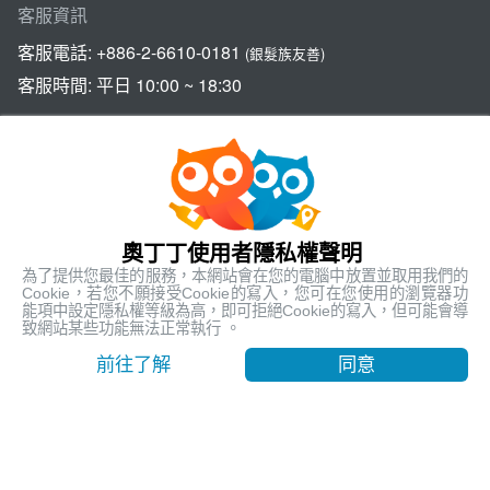
客服資訊
客服電話:
+886-2-6610-0181
(銀髮族友善)
客服時間: 平日 10:00 ~ 18:30
關於奧丁丁體驗
奧丁丁集團
奧丁丁使用者隱私權聲明
官方網站
為了提供您最佳的服務，本網站會在您的電腦中放置並取用我們的
Cookie，若您不願接受Cookie的寫入，您可在您使用的瀏覽器功
Official Website
能項中設定隱私權等級為高，即可拒絕Cookie的寫入，但可能會導
致網站某些功能無法正常執行 。
奧丁丁支付服務
OwlPay
前往了解
同意
奧丁丁區塊鏈應用服務
OwlTing Blockchain Services
奧丁丁區塊鏈旅宿管理服務
OwlNest