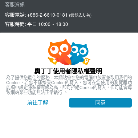
客服資訊
客服電話:
+886-2-6610-0181
(銀髮族友善)
客服時間: 平日 10:00 ~ 18:30
關於奧丁丁體驗
奧丁丁集團
奧丁丁使用者隱私權聲明
官方網站
為了提供您最佳的服務，本網站會在您的電腦中放置並取用我們的
Cookie，若您不願接受Cookie的寫入，您可在您使用的瀏覽器功
Official Website
能項中設定隱私權等級為高，即可拒絕Cookie的寫入，但可能會導
致網站某些功能無法正常執行 。
奧丁丁支付服務
OwlPay
前往了解
同意
奧丁丁區塊鏈應用服務
OwlTing Blockchain Services
奧丁丁區塊鏈旅宿管理服務
OwlNest