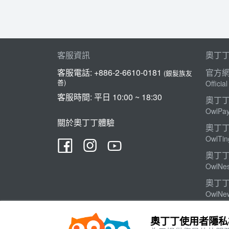
客服資訊
奧丁
客服電話:
+886-2-6610-0181
官方
(銀髮族友
善)
Officia
客服時間: 平日 10:00 ~ 18:30
奧丁
OwlPa
關於奧丁丁體驗
奧丁
OwlTin
奧丁
OwlNes
奧丁
OwlNe
奧丁
奧丁丁使用者隱
OwlTin