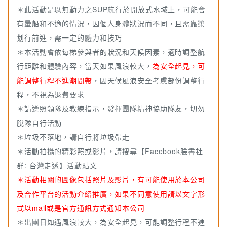
＊一人一板僅限16歲以上購買
＊此活動是以無動力之SUP航行於開放式水域上，可能會
＊兩人一板體重加總勿超過150公斤
有暈船和不適的情況，因個人身體狀況而不同，且需靠槳
划行前進，需一定的體力和技巧
◆年齡限制：
＊本活動會依每梯參與者的狀況和天候因素，適時調整航
＊12歲以上（12~15歲需大人陪同(一同下去活動)
行距離和體驗內容，當天如果風浪較大，
為安全起見，可
＊請確定個人身體健康良好，有心臟病、高血壓、孕婦等突發
能調整行程不進潮間帶
，因天候風浪安全考慮部份調整行
性疾病並不適合參與體驗者，請勿報名參加
程，不視為退費要求
＊請遵照領隊及教練指示，發揮團隊精神協助隊友，切勿
◆成團人數：
脫隊自行活動
＊每梯次最低 6人成團 (若人數不足無法成行，將於三天前通知
＊垃圾不落地，請自行將垃圾帶走
您改期保留或退費)
＊活動拍攝的精彩照或影片，請搜尋【Facebook臉書社
群: 台灣走透】活動貼文
＊活動相關的圖像包括照片及影片，有可能使用於本公司
及合作平台的活動介紹推廣，如果不同意使用請以文字形
式以mail或是官方通訊方式通知本公司
＊出團日如遇風浪較大，為安全起見，可能調整行程不進