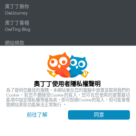
奧丁丁揪你
OwlJourney
奧丁丁客棧
OwlTing Blog
網站條款
使用條款
隱私權政策
Cookie政策
奧丁丁旅行社
奧丁丁使用者隱私權聲明
為了提供您最佳的服務，本網站會在您的電腦中放置並取用我們的
交觀甲8053-品保北2322
Cookie，若您不願接受Cookie的寫入，您可在您使用的瀏覽器功
能項中設定隱私權等級為高，即可拒絕Cookie的寫入，但可能會導
代表人: 王俊凱
致網站某些功能無法正常執行 。
聯絡人: 李俊宏
最低售價
前往了解
同意
方案選擇
TWD 1,700
112 臺北市北投區文承路26、28號6樓、26號7樓
聯絡電話
+886-2-6610-0181