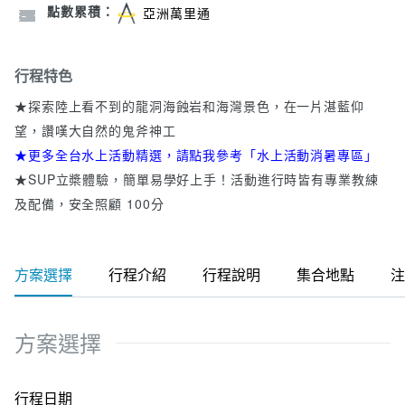
點數累積：
亞洲萬里通
行程特色
★探索陸上看不到的龍洞海蝕岩和海灣景色，在一片湛藍仰
望，讚嘆大自然的鬼斧神工
★
更多全台水上活動精選，請點我參考「水上活動消暑專區」
★SUP立槳體驗，簡單易學好上手！活動進行時皆有專業教練
及配備，安全照顧 100分
方案選擇
行程介紹
行程說明
集合地點
注
方案選擇
行程日期