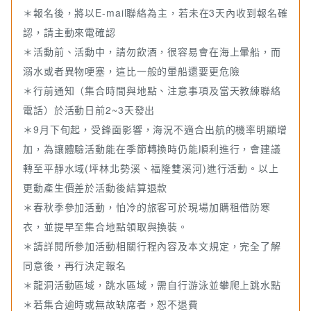
乾的材質，如登山褲/衝浪褲/運動/束褲，切勿穿牛仔褲這類吸
＊報名後，將以E-mail聯絡為主，若未在3天內收到報名確
水材質的衣物
認，請主動來電確認
＊當日可穿輕便鞋子(如夾腳拖、涼鞋)方便更換
＊活動前、活動中，請勿飲酒，很容易會在海上暈船，而
＊可自行準備自己的運動半截手套
溺水或者異物哽塞，這比一般的暈船還要更危險
＊準備袋子，收納下水衣物並攜帶毛巾及一套衣服於活動後更
＊行前通知（集合時間與地點、注意事項及當天教練聯絡
換
電話）於活動日前2~3天發出
＊建議攜帶扣環水壺，避免水壺落水遺失
＊9月下旬起，受鋒面影響，海況不適合出航的機率明顯增
＊請做好防曬措施，攜帶遮陽帽子、太陽眼鏡(建議裝上眼鏡浮
加，為讓體驗活動能在季節轉換時仍能順利進行，會建議
力帶)
轉至平靜水域(坪林北勢溪、福隆雙溪河)進行活動。以上
＊如攜帶手機出航，請務必自行準備手機專用防水袋 (有防水袋
更動產生價差於活動後結算退款
不代表一定不會進水，落水後手機袋也不一定會浮起來, 請務必
＊春秋季參加活動，怕冷的旅客可於現場加購租借防寒
使用繫繩或扣環跟救生衣連結)
衣，並提早至集合地點領取與換裝。
＊暈船依個人體質狀況而反應不同，如平常屬於易暈船體質，
＊請詳閱所參加活動相關行程內容及本文規定，完全了解
請自備暈船藥， 於活動前30分鐘服用 (我們依法不得提供藥
同意後，再行決定報名
物，請見諒)
＊SUP 划行海上，會受海上浪況影嚮而搖晃，建議航行前一天
＊龍洞活動區域，跳水區域，需自行游泳並攀爬上跳水點
不要熬夜並睡眠充足，保持良好的體力狀態
＊若集合逾時或無故缺席者，恕不退費