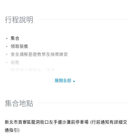
◆參觀景點清單：
行程說明
＊海上探索: 帶您去探索陸路看不到的龍洞峽景觀
＊SUP立式划槳體驗
＊龍洞活動區域內，跳水+浮潛
・ 集合
・ 領取裝備
◆活動梯次：
・ 安全講解基礎教學及操槳練習
＊全程約3小時，依現場狀況為主
・ 出航
＊日出團：早上 05:00集合 (會依日出時間做調整, 以行前通知
・ 龍洞灣上岸跳水、浮潛
為準)
・ 返航上岸 > 沖洗換裝
展開全部
＊上午團：早上 09:00集合
・裝備歸還
＊夕陽團：下午 14:00集合
◎集合時間可能因季節、人數及服務品質等因素之考慮做前後
集合地點
半小時的調整, 請注意行前通知, 以行前通知上的集合時間為
主。
新北市貢寮區龍洞街口左手邊沙灘前停車場 (行前通知有詳細交
◎如需包團或國定假日的時段，可聯繫客服 02-7727-6538 預
通指引)
約