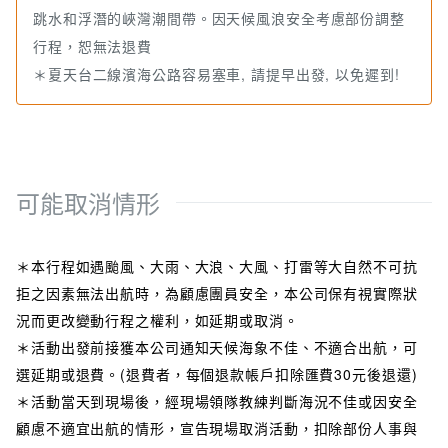
跳水和浮潛的峽灣潮間帶。因天候風浪安全考慮部份調整
行程，恕無法退費
＊夏天台二線濱海公路容易塞車, 請提早出發, 以免遲到!
可能取消情形
＊本行程如遇颱風、大雨、大浪、大風、打雷等大自然不可抗
拒之因素無法出航時，為顧慮團員安全，本公司保有視實際狀
況而更改變動行程之權利，如延期或取消。
＊活動出發前接獲本公司通知天候海象不佳、不適合出航，可
選延期或退費。(退費者，每個退款帳戶扣除匯費30元後退還)
＊活動當天到現場後，經現場領隊教練判斷海況不佳或因安全
顧慮不適宜出航的情形，宣告現場取消活動，扣除部份人事與