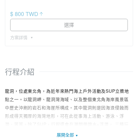
$ 800 TWD
選擇
方案詳情
行程介紹
龍洞，位處東北角，為近年來熱門海上戶外活動及SUP立槳地
點之一。以龍洞岬、龍洞灣海域、以及整個東北角海岸風景區
中歷史沖刷的岩石和海崖所構成。其中龍洞則是因海浪侵蝕而
形成得天獨厚的海灣地形，可在此從事海上活動、游泳、浮
潛、等等。除了SUP，行程還會在潮間帶跳水+浮潛， 三種玩
樂一次滿足!
展開全部