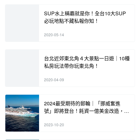
SUP水上稱霸就是你！全台10大SUP
必玩地點不藏私報你知！
2020-05-14
台北近郊東北角４大景點一日遊｜10種
私房玩法帶你玩東北角！
2020-04-09
2024最受期待的郵輪｜「挪威奮進
號」即將登台！耗資一億美金改造，含
海內外知名餐廳酒吧，各類奢華體驗，
2023-10-20
手刀搶訂中！