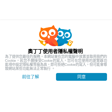
人氣熱銷
最受歡迎的在地行程
奧丁丁使用者隱私權聲明
為了提供您最佳的服務，本網站會在您的電腦中放置並取用我們的
Cookie，若您不願接受Cookie的寫入，您可在您使用的瀏覽器功
能項中設定隱私權等級為高，即可拒絕Cookie的寫入，但可能會導
致網站某些功能無法正常執行 。
前往了解
同意
【台東嘉明湖含山屋費】天使的眼淚 揭開嘉明湖神秘面紗
｜池上車站出發
台東, Taitung