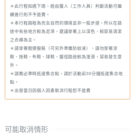
＊此行程如遇下雨，經由獵人（工作人員）判斷活動可繼
續進行則不予退費。
＊本行程路程為完全自然的環境並非一般步道，所以在路
途中有些地方較為泥濘，建議穿著上以深色、較容易清潔
之衣褲為主。
＊請穿著輕便服裝（可另外準備防蚊液），請勿穿著涼
鞋、拖鞋、布鞋、球鞋，獵徑路途較為溼滑，容易發生意
外。
＊請務必準時抵達集合點，請於活動前30分鐘抵達集合地
點。
＊出發當日因個人因素取消行程恕不退費
可能取消情形