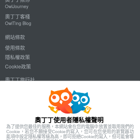
OwlJourney
奧丁丁客棧
OwlTing Blog
網站條款
使用條款
隱私權政策
Cookie政策
奧丁丁旅行社
交觀甲8053-品保北2322
代表人: 王俊凱
聯絡人: 李俊宏
112 臺北市北投區文承路26、28號6樓、26號7樓
奧丁丁使用者隱私權聲明
為了提供您最佳的服務，本網站會在您的電腦中放置並取用我們的
聯絡電話
+886-2-6610-0181
Cookie，若您不願接受Cookie的寫入，您可在您使用的瀏覽器功
傳真號碼 +886-2-6610-0185
能項中設定隱私權等級為高，即可拒絕Cookie的寫入，但可能會導