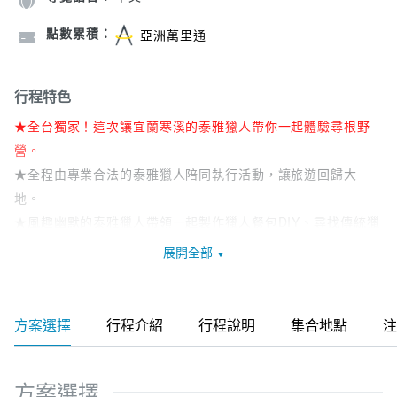
點數累積：
亞洲萬里通
行程特色
★全台獨家！這次讓宜蘭寒溪的泰雅獵人帶你一起體驗尋根野
營。
★全程由專業合法的泰雅獵人陪同執行活動，讓旅遊回歸大
地。
★風趣幽默的泰雅獵人帶領一起製作獵人餐包DIY、尋找傳統獵
徑、陷阱狩獵、野菜採集。
展開全部
★給自己兩個太陽一個月亮的時間，回歸到這片土地的純真。
原來，旅遊可以這麼簡單。
方案選擇
行程介紹
行程說明
集合地點
注
方案選擇