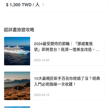
$ 1,300 TWD
/ 人
超詳盡旅遊攻略
2024最受期待的郵輪｜「挪威奮進
號」即將登台！耗資一億美金改造，含
海內外知名餐廳酒吧，各類奢華體驗，
2023-10-20
手刀搶訂中！
10大最親民新手百岳你爬過了沒？經典
入門必爬路線一次收藏！
2023-03-10