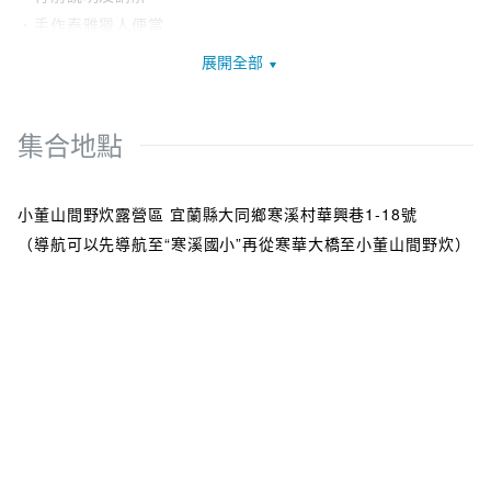
溪村有著日治時期所留下來的日式神社以及充滿原住民圖騰的
．手作泰雅獵人便當
寒溪吊橋。寒溪村周遭環繞著大大小小的山脈，也就是寒溪泰
．獵人敬山儀式-向山神致敬
展開全部
雅族人口中的獵場，族人緩緩道來：「我們沒有家樂福、好事
．沿途植物解說、泰雅獵人故事、陷阱解說示範、晚餐野菜採
多，我們只有那山那水，就是我們免費的超級市場」話語一
集
落，我們就即將起身進入到那獵人口中的泰雅族家樂福。
集合地點
．抵達傳統家屋-分工野炊準備自給自足的晚餐
．夜探森林-跟著獵人在獵場尋找獵物
◆出團日期：
．把酒言歡-這一晚沒有電，但是聚在一起把酒言歡比都市更明
小董山間野炊露營區 宜蘭縣大同鄉寒溪村華興巷1-18號
＊天天出團（依季節氣候可能會有所調整）
亮
（導航可以先導航至“寒溪國小”再從寒華大橋至小董山間野炊）
．夜宿森林
◆出團時段：
＊每週四五六日一出發 中午12:30～翌日14:00
第二天
＊依照季節月份及當日氣候狀況會略微調整
．迎接獵場第二個太陽
＊8人以上包團團體可客製化日期安排。
．獵人晨食
．泰雅傳統家屋遺跡探索
◆年齡限制：
．獵人野溪釣魚（依照溪水狀況提供）
＊12歲以上～60歲以下
．寒溪吊橋巡禮
＊20歲以下需要家長或親友陪同參加