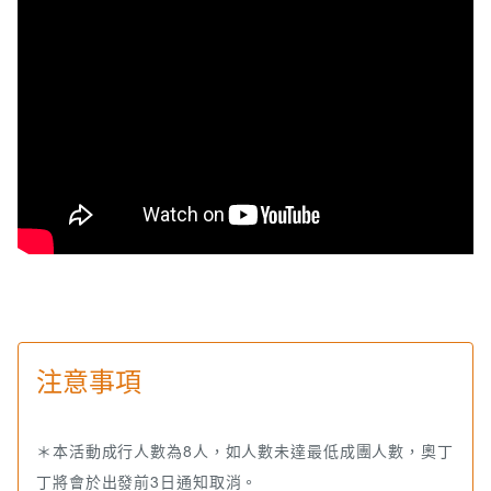
＊頭燈
＊雨鞋 或 防水登山鞋 或 登山鞋
＊飲用水（最少1500C.C.）
＊簡易乾糧
＊兩件式雨衣
＊環保餐具（共同愛護山林）
＊換洗衣物（下山後盥洗用，可先放置車上或營區）
＊見習獵人冒險的心！
注意事項
＊本活動成行人數為8人，如人數未達最低成團人數，奧丁
丁將會於出發前3日通知取消。