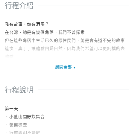
行程介紹
我有故事，你有酒嗎？
在台灣，總是有幾個角落，我們不曾探索
但在這些角落中生活已久的原住民們，總是會有道不完的故事
這次，奧丁丁讓體驗回歸自然，因為我們希望可以更純樸的去
體驗
這次，奧丁丁讓旅遊回歸大地，因為我們希望可以更親近旅遊
展開全部
的本質
奧丁丁體驗與小董山間野炊獨家合作，讓這次獨到且有特色的
行程說明
體驗回歸大自然，不需要背著帳篷帶著食物上山，因為我們沿
途採集今晚的食物。就跟小董獵人與奧丁丁一塊體驗這次的獵
徑尋根之旅。
第一天
．小董山間野炊集合
宜蘭寒溪村的原住民，原本是居住在南澳地區的泰雅族，因為
．裝備檢查
日治時期的方便管理，然而離鄉背井搬遷到現在的寒溪村。寒
．行前說明及講解