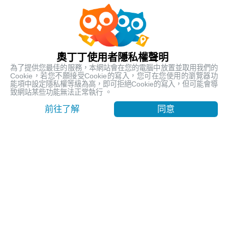
人氣熱銷
最受歡迎的在地行程
奧丁丁使用者隱私權聲明
為了提供您最佳的服務，本網站會在您的電腦中放置並取用我們的
Cookie，若您不願接受Cookie的寫入，您可在您使用的瀏覽器功
能項中設定隱私權等級為高，即可拒絕Cookie的寫入，但可能會導
致網站某些功能無法正常執行 。
前往了解
同意
【台東嘉明湖含山屋費】天使的眼淚 揭開嘉明湖神秘面紗
｜池上車站出發
台東, Taitung
9999
賣出 1112
$ 260.19 USD
/ 人