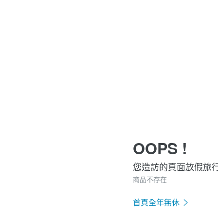
OOPS !
您造訪的頁面放假旅
商品不存在
首頁全年無休