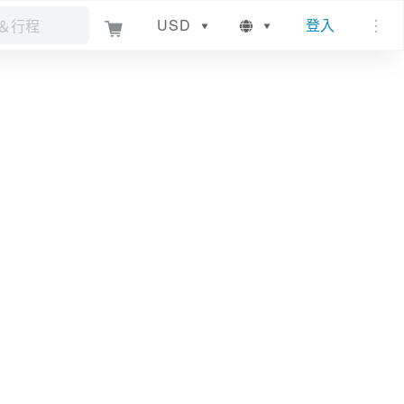
USD
登入