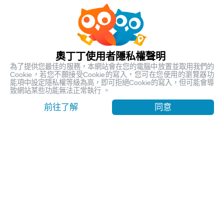
人氣熱銷
最受歡迎的在地行程
奧丁丁使用者隱私權聲明
為了提供您最佳的服務，本網站會在您的電腦中放置並取用我們的
Cookie，若您不願接受Cookie的寫入，您可在您使用的瀏覽器功
能項中設定隱私權等級為高，即可拒絕Cookie的寫入，但可能會導
致網站某些功能無法正常執行 。
前往了解
同意
【台東嘉明湖含山屋費】天使的眼淚 揭開嘉明湖神秘面紗
｜池上車站出發
台東, Taitung
9999
賣出 1112
$ 260.23 USD
/ 人