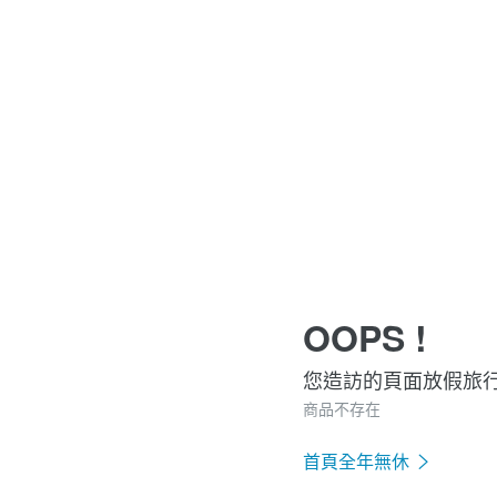
OOPS !
您造訪的頁面放假旅
商品不存在
首頁全年無休