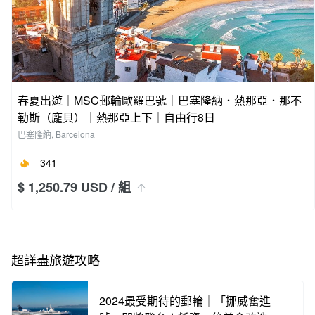
春夏出遊｜MSC郵輪歐羅巴號｜巴塞隆納．熱那亞．那不
勒斯（龐貝）｜熱那亞上下｜自由行8日
巴塞隆納, Barcelona
341
$ 1,250.79 USD
/ 組
超詳盡旅遊攻略
2024最受期待的郵輪｜「挪威奮進