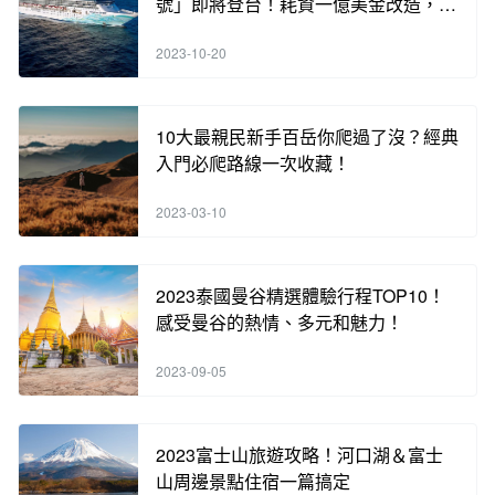
號」即將登台！耗資一億美金改造，含
海內外知名餐廳酒吧，各類奢華體驗，
2023-10-20
手刀搶訂中！
10大最親民新手百岳你爬過了沒？經典
入門必爬路線一次收藏！
2023-03-10
2023泰國曼谷精選體驗行程TOP10！
感受曼谷的熱情、多元和魅力！
2023-09-05
2023富士山旅遊攻略！河口湖＆富士
山周邊景點住宿一篇搞定