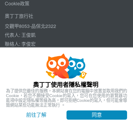
Cookie政策
奧丁丁旅行社
交觀甲8053-品保北2322
代表人: 王俊凱
聯絡人: 李俊宏
112 臺北市北投區文承路26、28號6樓、26號7樓
聯絡電話
+886-2-6610-0181
傳真號碼 +886-2-6610-0185
奧丁丁使用者隱私權聲明
官方APP下載
為了提供您最佳的服務，本網站會在您的電腦中放置並取用我們的
Cookie，若您不願接受Cookie的寫入，您可在您使用的瀏覽器功
能項中設定隱私權等級為高，即可拒絕Cookie的寫入，但可能會導
致網站某些功能無法正常執行 。
最低售價
前往了解
同意
方案選擇
USD 447.9
©2024 奧丁丁旅行社股份有限公司 版權所有