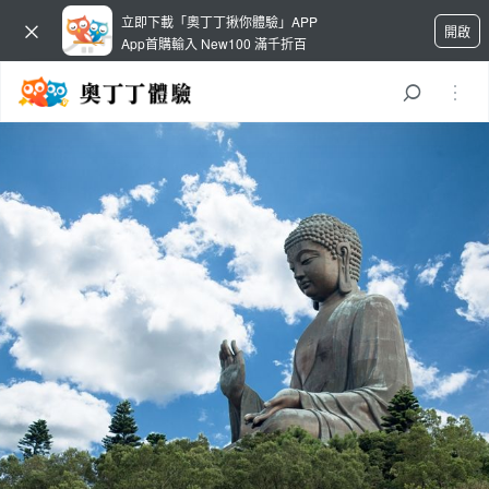
立即下載「奧丁丁揪你體驗」APP
開啟
App首購輸入 New100 滿千折百