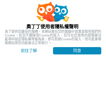
人氣熱銷
最受歡迎的在地行程
奧丁丁使用者隱私權聲明
為了提供您最佳的服務，本網站會在您的電腦中放置並取用我們的
Cookie，若您不願接受Cookie的寫入，您可在您使用的瀏覽器功
能項中設定隱私權等級為高，即可拒絕Cookie的寫入，但可能會導
致網站某些功能無法正常執行 。
前往了解
同意
【台東嘉明湖含山屋費】天使的眼淚 揭開嘉明湖神秘面紗
｜池上車站出發
台東, Taitung
9999
賣出 1112
$ 260.19 USD
/ 人