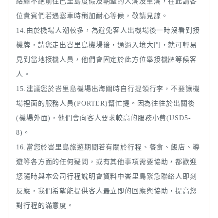
絡繹不絕前往巴里島度假及朝聖的人潮及車潮，在此請各
位貴賓們若遇塞車時稍加耐心等候，敬請見諒。
14.由於機場人潮較多，為避免客人出機場後一時沒看到接
機牌，請您走出峇里島機場後，通過入境大門，就可輕易
見到當地接機人員，他們會固定於此方位舉接機牌等候客
人。
15.建議您於峇里島機場出海關時自行提領行李，不要讓機
場裡面的服務人員(PORTER)幫忙提。因為往往於出關後
(機場外面)，他們會向客人要求較高的服務小費(USD5-
8)。
16.當您於峇里島旅遊期間若有關於行程、餐食、飯店、導
遊等各方面的任何疑問，或有其他事項需要協助，都歡迎
您隨時與本公司行程說明會資料中峇里島緊急聯絡人即刻
反應，我們希望能提供客人最立即的回應與協助，提高您
對行程的滿意度。