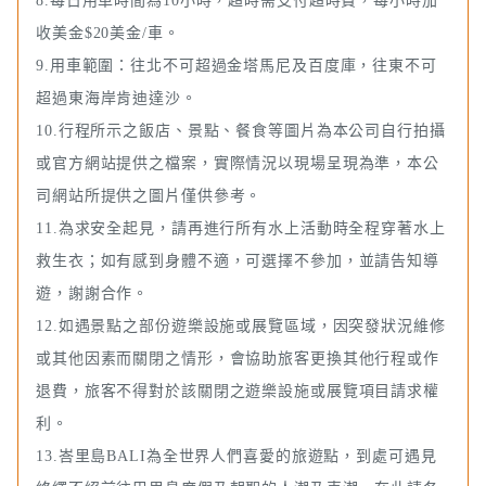
8.每日用車時間為10小時，超時需支付超時費，每小時加
收美金$20美金/車。
9.用車範圍：往北不可超過金塔馬尼及百度庫，往東不可
超過東海岸肯迪達沙。
10.行程所示之飯店、景點、餐食等圖片為本公司自行拍攝
或官方網站提供之檔案，實際情況以現場呈現為準，本公
司網站所提供之圖片僅供參考。
11.為求安全起見，請再進行所有水上活動時全程穿著水上
救生衣；如有感到身體不適，可選擇不參加，並請告知導
遊，謝謝合作。
12.如遇景點之部份遊樂設施或展覽區域，因突發狀況維修
或其他因素而關閉之情形，會協助旅客更換其他行程或作
退費，旅客不得對於該關閉之遊樂設施或展覽項目請求權
利。
13.峇里島BALI為全世界人們喜愛的旅遊點，到處可遇見