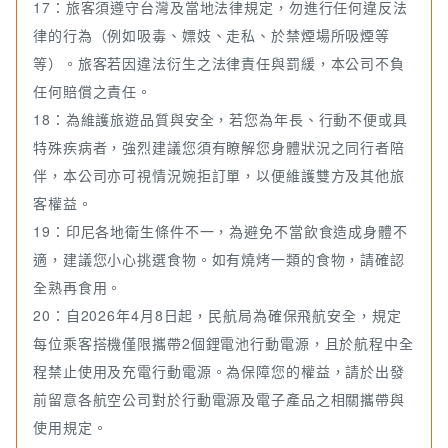
17：旅客須遵守台灣及當地法律規定，勿進行任何違反法
律的行為（例如吸毒、嫖妓、走私、於禁煙場所吸煙等
等）。旅客若因違法衍生之法律責任與罰緩，本公司不負
任何賠償之責任。
18：為維護旅遊品質與安全，若您為年長、行動不便或具
特殊疾病者，強烈建議您須有瞭解您身體狀況之同行者陪
伴，本公司亦可視情況婉拒訂單，以便維護雙方及其他旅
客權益。
19：印尼各地衛生條件不一，為避免不當飲食造成身體不
適，建議您小心挑選食物。如有燒烤一類的食物，請確認
全熟再食用。
20：自2026年4月8日起，民航局為確保飛航安全，規定
每位乘客搭機僅限攜帶2個鋰電池行動電源，且於航程中全
程禁止使用及充電行動電源。為保障您的權益，請於出發
前留意各航空公司對於行動電源及電子產品之相關攜帶與
使用規定。