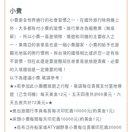
小費
小費是全世界通行的社會習慣之一，在國外旅行除飛機上
外，大多都有付小費的習慣。旅行業亦為服務業（無底
薪），所以小費一直是領隊．導遊和司機的主要收入之
一，東南亞的峇里島也是一個小費國家，小費的給予也是
觀光地區的例行慣例，與台灣的國情相比或許您一定有些
不習慣，但在此還是要提醒前往峇里島旅旅遊貴賓，必要
的入境隨俗是一定需要的哦！
以下為建議小費,敬請參考：
★※若參加此小團體旅遊之行程，敬請每位貴賓支付當地導
遊（己含司機）每天美金12元，五天四夜共計60美元，六
天五夜共計72美元※★
●進出旅館行李員每房每次印尼盾10000元(約美金1元)
●床頭小費每間每天印尼盾10000元(約美金1元)
●烏布泛舟船家或ATV越野車小費每位貴賓印尼盾20000