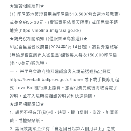
★簽證相關須知★
(1) 印尼落地簽證費用為印尼盾513,500(包含當地服務費)
或美金約35-38元。(實際費用依當天匯率) 或印尼電子落
地簽(https://molina.imigrasi.go.id/)
★觀光稅相關須知 ((僅限峇里島旅遊))★
印尼峇里島省政府自(2024年2月14日起)，將對外籍旅客
(無論是否直航進入峇里島)課徵每人每次150,000印尼盾
(約10美元)觀光稅。
一、 峇里島省政府強烈建議旅客入境前透過指定網頁
https://lovebali.baliprov.go.id/home 或下載手機應用程
式 Love Bali進行線上繳費。旅客付費完成後將取得電子
證明，並在入境時掃描該證明以利快速通關。
★護照相關須知★
1. 護照不得有汙(破)損、缺頁、擅自增刪、塗改、加蓋圖
戳、或擅貼貼紙。
2. 護照效期須至少有「自返國日起算六個月以上」之效