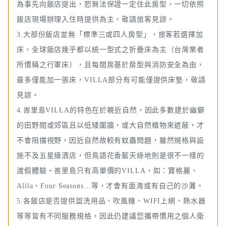
為事先向飯店提出，恕無法保證一定住此房型，一切依照
飯店現場辦理入住時提供為主，敬請旅客見諒。
3.大部份飯店並無「標準三或四人房型」，旅客若選擇加
床，全球飯店幾乎都以統一型式之折疊床為主（台灣業者
所慣稱之行軍床），且每間房基於房型與消防安全為由，
最多僅能加一張床，VILLA部分有可能僅提供床墊，敬請
見諒。
4.峇里島VILLA的特色在於親近自然，因此多數建於幽僻
的田野間或郊區且以低矮圍牆，或大自然植物來遮蔽，才
不會阻擋視野，因近自然故較有蚊蟲問題，雖然規格與設
施不及五星級酒店，但鳥語花香藍天綠地則是很不一樣的
渡假體驗。峇里島只有高單價的VILLA，如：寶格麗、
Alila、Four Seasons…等，才會有面海或有自己的沙灘。
5.各飯店是否提供盥洗用品、吹風機、WIFI上網、熱水器
等等皆有不同服務規格，因此仍建議您攜帶慣用之個人衛