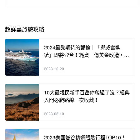
超詳盡旅遊攻略
2024最受期待的郵輪｜「挪威奮進
號」即將登台！耗資一億美金改造，含
海內外知名餐廳酒吧，各類奢華體驗，
2023-10-20
手刀搶訂中！
10大最親民新手百岳你爬過了沒？經典
入門必爬路線一次收藏！
2023-03-10
2023泰國曼谷精選體驗行程TOP10！