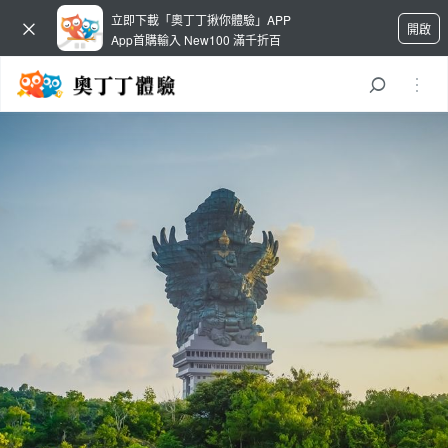
立即下載「奧丁丁揪你體驗」APP
開啟
App首購輸入 New100 滿千折百