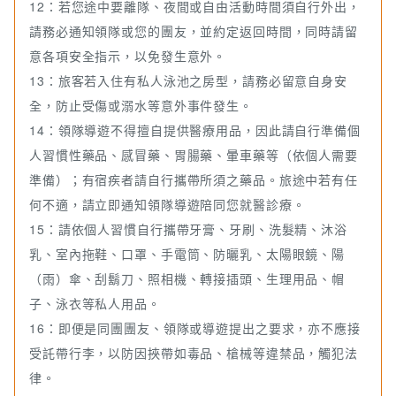
12：若您途中要離隊、夜間或自由活動時間須自行外出，
請務必通知領隊或您的團友，並約定返回時間，同時請留
意各項安全指示，以免發生意外。
13：旅客若入住有私人泳池之房型，請務必留意自身安
全，防止受傷或溺水等意外事件發生。
14：領隊導遊不得擅自提供醫療用品，因此請自行準備個
人習慣性藥品、感冒藥、胃腸藥、暈車藥等（依個人需要
準備）；有宿疾者請自行攜帶所須之藥品。旅途中若有任
何不適，請立即通知領隊導遊陪同您就醫診療。
15：請依個人習慣自行攜帶牙膏、牙刷、洗髮精、沐浴
乳、室內拖鞋、口罩、手電筒、防曬乳、太陽眼鏡、陽
（雨）傘、刮鬍刀、照相機、轉接插頭、生理用品、帽
子、泳衣等私人用品。
16：即便是同團團友、領隊或導遊提出之要求，亦不應接
受託帶行李，以防因挾帶如毒品、槍械等違禁品，觸犯法
律。