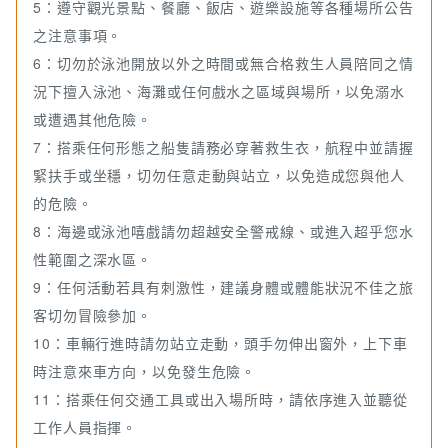
5：遵守觀光景點、餐廳、飯店、遊樂設施等各種場所公告
之注意事項。
6：切勿於泳池開放以外之時間或無合格救生人員陪同之情
況下擅入泳池、海灘或任何戲水之區域與場所，以免溺水
或遭遇其他危險。
7：搭乘任何形態之船隻請務必穿著救生衣，航程中並請握
緊扶手或坐穩，切勿任意走動與站立，以免造成您與他人
的危險。
8：海邊或泳池嘻戲請勿超越安全警戒線、或進入超乎您水
性範圍之深水區。
9：任何活動若具有刺激性，建議身體或體能狀況不佳之旅
客切勿冒險參加。
10：車輛行進時請勿站立走動，頭手勿伸出窗外，上下車
時注意來車方向，以免發生危險。
11：搭乘任何交通工具或出入場所時，請依序進入並聽從
工作人員指揮。