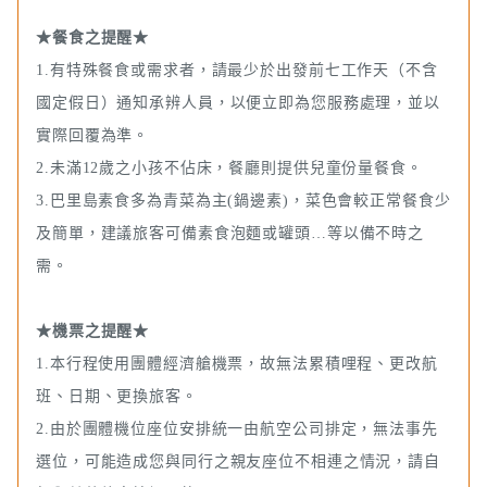
★餐食之提醒★
1.有特殊餐食或需求者，請最少於出發前七工作天（不含
國定假日）通知承辨人員，以便立即為您服務處理，並以
實際回覆為準。
2.未滿12歲之小孩不佔床，餐廳則提供兒童份量餐食。
3.巴里島素食多為青菜為主(鍋邊素)，菜色會較正常餐食少
及簡單，建議旅客可備素食泡麵或罐頭…等以備不時之
需。
★機票之提醒★
1.本行程使用團體經濟艙機票，故無法累積哩程、更改航
班、日期、更換旅客。
2.由於團體機位座位安排統一由航空公司排定，無法事先
選位，可能造成您與同行之親友座位不相連之情況，請自