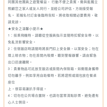
同團其他團員之遊覽權益， 行動不便之貴賓，需與能獨立
照顧您之家人或友人同行，並經公司評估，方始接受報
名。 若報名付訂金後臨時告知，將收取相關必要費用，敬
請見諒。
★安全之溫馨小提示★
1：搭乘飛機時，請聽從空服員指示並隨時扣緊安全帶，以
免亂流影響安全。
2：住宿飯店時請隨時將房門扣上安全鎖，以策安全；勿在
燈上晾衣物；勿在房間內吸煙，聽到警報器響，請由緊急
出口迅速離開。
3：貴重物品可託放至飯店或房間內保險箱，如需隨身攜帶
切勿離手，例如享用自助餐時，若將證照或錢包放在餐桌
座位
上，很容易讓扒手得逞。
4：切勿在公共場合露財，也請勿當眾清點鈔票，避免遭有
心人士側目。