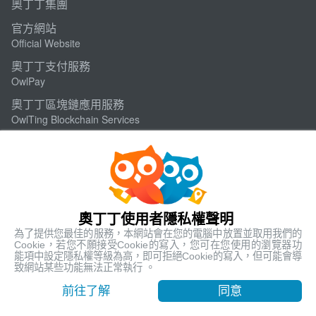
奧丁丁集團
官方網站
Official Website
奧丁丁支付服務
OwlPay
奧丁丁區塊鏈應用服務
OwlTing Blockchain Services
奧丁丁區塊鏈旅宿管理服務
OwlNest
奧丁丁新聞
OwlNews
奧丁丁市集
奧丁丁使用者隱私權聲明
OwlTing Market
為了提供您最佳的服務，本網站會在您的電腦中放置並取用我們的
Cookie，若您不願接受Cookie的寫入，您可在您使用的瀏覽器功
奧丁丁體驗
能項中設定隱私權等級為高，即可拒絕Cookie的寫入，但可能會導
致網站某些功能無法正常執行 。
OwlTing Experiences
最低售價
前往了解
同意
奧丁丁揪你
方案選擇
USD 1,467.09
OwlJourney