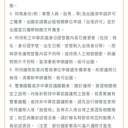
期。
3. 特殊身份(例：軍警人員、役男…等)及出國須申請許可
之職業，出國前請務必經相關單位申請「出境許可」並於
出國當日攜帶相關文件備查。
4. 所持有之中華民國身分證登載內容已變更者（包括：姓
名、身分證字號、出生日期、受管制入出境身分等），而
與原有護照登載內容不同時，或持照人之相貌變更，與護
照照片不符時，皆須重新申辦護照，始可出國。
5. 所持護照如曾向警政單位申報遺失備案者，則原護照已
無效，須重新申辦護照，始可出國。
6. 雙重國籍或非中華民國國籍者：關於護照、簽證相關規
定之說明，均係針對持中華民國護照之旅客，若貴賓擁有
雙重國籍、或持非中華民國護照者，請先自行辦理並查明
所持護照入境「旅遊地」及再次入境台灣之簽證及相關規
定；如您具備前述情況者，請於報名時即告知您的服務人
員前述資訊。（注意：部份國家需為IC晶片護照才能免