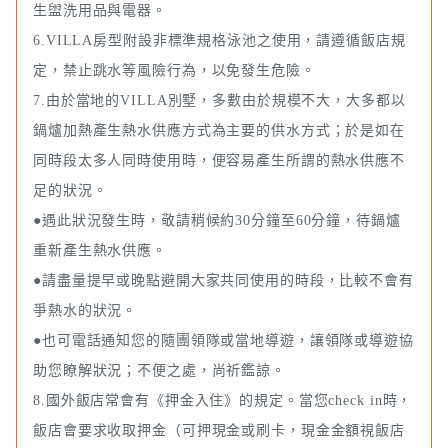
生盥洗用品與電器。
6.VILLA房型附設非標準規格泳池之使用，請遵循飯店規
定，禁止跳水等風險行為，以免發生危險。
7.由於當地的VILLA別墅，多數由於規模不大，大多都以
鍋爐加熱產生熱水供應方式為主要的供水方式；於是如在
同時段太多人同時使用時，便容易產生所謂的熱水供應不
足的狀況。
●遇此狀況發生時，敬請稍候約30分鐘至60分鐘，待鍋爐
重新產生熱水供應。
●請盡量提早或晚點避開大家共同使用的時段，比較不會有
爭熱水的狀況。
●也可電話通知您的隨團領隊或當地導遊，讓領隊或導遊協
助您瞭解狀況；不便之處，尚祈鑑諒。
8.國外飯店常會有《押金入住》的規定。當您check in時，
飯店會要求收取押金（可押現金或刷卡，現金金額視飯店