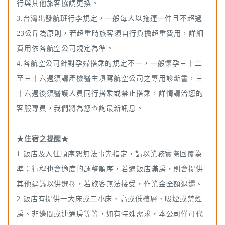
行與其他旅客協調更換。
3.台灣出發航班行李規定，一般每人以拖運一件且不超過
23公斤為原則，若超重時旅客須自行負擔超重費用，詳細
費用依各航空公司規定為準。
4.各航空公司針對孕婦搭乘的規定不一，一般懷孕三十二
至三十六週須請產檢醫生填寫航空公司之專用診斷書，三
十六週後須醫護人員同行搭乘或禁止搭乘，詳情請洽您的
客服專員，我們將為您查詢最新訊息。
★住宿之提醒★
1.飯店及入住順序恕無法事先指定，請以業務實際回覆為
準；行程也會適度的調整順序，若遇飯店滿房，則會提供
其他建議以供選擇，若旅客無法接受，作業金全額退還。
2.飯店有提供一大床或二小床、高或低樓層、吸煙或禁煙
房、非邊間或連通房等等，如有特殊需求，本公司僅可代