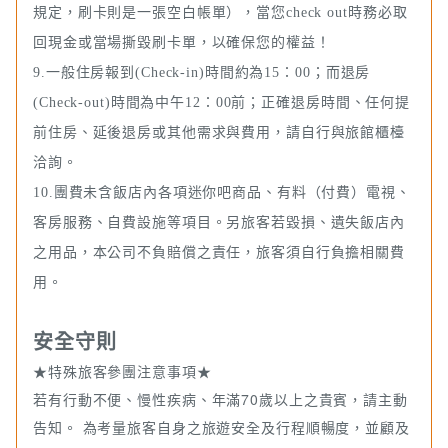
規定，刷卡則是一張空白帳單），當您check out時務必取
回現金或當場撕毀刷卡單，以確保您的權益！
9.一般住房報到(Check-in)時間約為15：00；而退房
(Check-out)時間為中午12：00前；正確退房時間、任何提
前住房、延後退房或其他需求與費用，請自行與旅館櫃檯
洽詢。
10.團費未含飯店內各項迷你吧商品、有料（付費）電視、
客房服務、自費設施等項目。另旅客若毀損、遺失飯店內
之用品，本公司不負賠償之責任，旅客須自行負擔相關費
用。
安全守則
★特殊旅客參團注意事項★
若有行動不便、慢性疾病、年滿70歲以上之貴賓，請主動
告知。 為考量旅客自身之旅遊安全及行程順暢度，並顧及