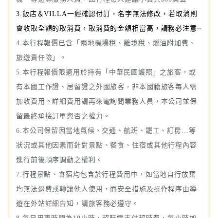
3.飯店＆VILLA一經確認付訂，名字無法修改，若取消則
會收取全額的取消費，取消費的金額相當高，請務必注意~
4.本行程報價已含「兩地機場稅、離境稅、燃油附加費、
旅遊責任險」。
5.本行程報價限適用於持有「中華民國護照」之旅客，或
有本國工作證、居留證之外國旅客，非本國籍旅客每人需
加收費用。詳細費用請再來電詢問業務人員，本公司並保
留最終承接訂單與否之權力。
6.本公司保留因當地氣候、交通、航班、罷工、訂房…等
狀況或其他因素而針對景點、餐食、住宿或其他行程內容
進行前後順序調動之權利。
7.行程景點、食宿均包含於行程費用中，如當地自行放棄
均無法退費或轉讓他人使用，而安全措施及操作程序由導
遊在外站詳細告知，請旅客務必遵守。