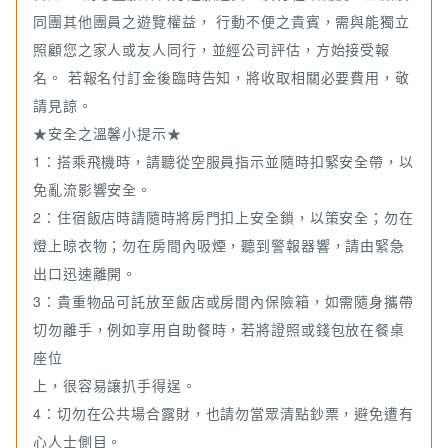
同團其他團員之遊覽權益， 行動不便之貴賓，需與能獨立
照顧您之家人或友人同行，並經公司評估，方始接受報
名。 若報名付訂金後臨時告知，將收取相關必要費用，敬
請見諒。
★安全之溫馨小提示★
1：搭乘飛機時，請聽從空服員指示並隨時扣緊安全帶，以
免亂流影響安全。
2：住宿飯店時請隨時將房門扣上安全鎖，以策安全；勿在
燈上晾衣物；勿在房間內吸煙，聽到警報器響，請由緊急
出口迅速離開。
3：貴重物品可託放至飯店或房間內保險箱，如需隨身攜帶
切勿離手，例如享用自助餐時，若將證照或錢包放在餐桌
座位
上，很容易讓扒手得逞。
4：切勿在公共場合露財，也請勿當眾清點鈔票，避免遭有
心人士側目。