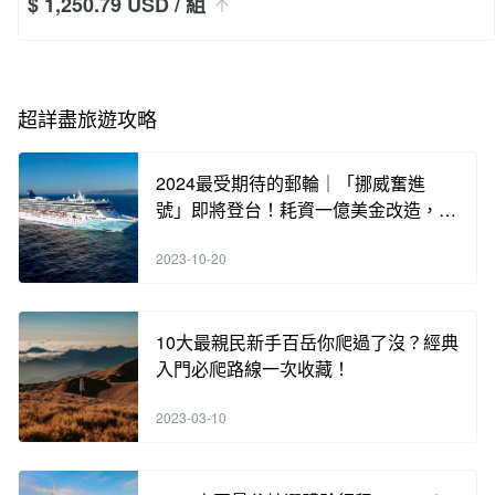
$ 1,250.79 USD
/ 組
超詳盡旅遊攻略
2024最受期待的郵輪｜「挪威奮進
號」即將登台！耗資一億美金改造，含
海內外知名餐廳酒吧，各類奢華體驗，
2023-10-20
手刀搶訂中！
10大最親民新手百岳你爬過了沒？經典
入門必爬路線一次收藏！
2023-03-10