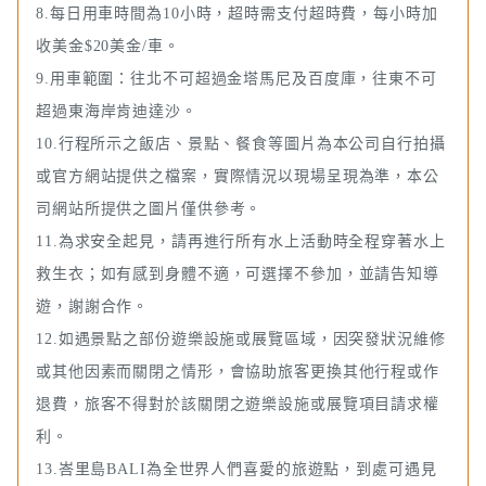
8.每日用車時間為10小時，超時需支付超時費，每小時加
收美金$20美金/車。
9.用車範圍：往北不可超過金塔馬尼及百度庫，往東不可
超過東海岸肯迪達沙。
10.行程所示之飯店、景點、餐食等圖片為本公司自行拍攝
或官方網站提供之檔案，實際情況以現場呈現為準，本公
司網站所提供之圖片僅供參考。
11.為求安全起見，請再進行所有水上活動時全程穿著水上
救生衣；如有感到身體不適，可選擇不參加，並請告知導
遊，謝謝合作。
12.如遇景點之部份遊樂設施或展覽區域，因突發狀況維修
或其他因素而關閉之情形，會協助旅客更換其他行程或作
退費，旅客不得對於該關閉之遊樂設施或展覽項目請求權
利。
13.峇里島BALI為全世界人們喜愛的旅遊點，到處可遇見