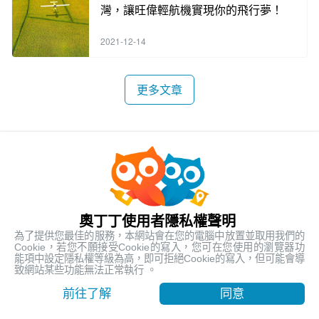
灣，讓旺偉輕航機實現你的飛行夢！
2021-12-14
更多文章
客服資訊
客服電話:
+886-2-6610-0181
(銀髮族友善)
奧丁丁使用者隱私權聲明
客服時間: 平日 10:00 ~ 18:30
為了提供您最佳的服務，本網站會在您的電腦中放置並取用我們的
Cookie，若您不願接受Cookie的寫入，您可在您使用的瀏覽器功
能項中設定隱私權等級為高，即可拒絕Cookie的寫入，但可能會導
關於奧丁丁體驗
致網站某些功能無法正常執行 。
最低售價
前往了解
同意
方案選擇
USD 1,771.16