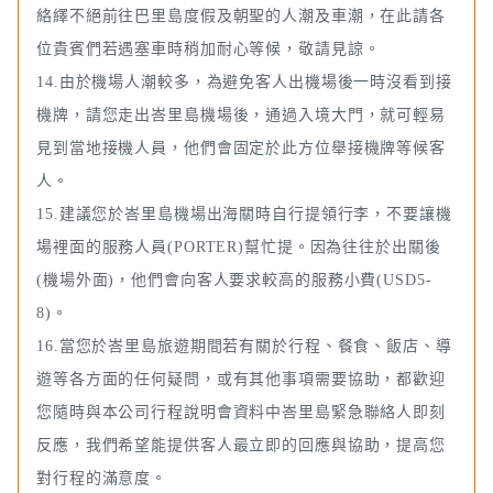
絡繹不絕前往巴里島度假及朝聖的人潮及車潮，在此請各
位貴賓們若遇塞車時稍加耐心等候，敬請見諒。
14.由於機場人潮較多，為避免客人出機場後一時沒看到接
機牌，請您走出峇里島機場後，通過入境大門，就可輕易
見到當地接機人員，他們會固定於此方位舉接機牌等候客
人。
15.建議您於峇里島機場出海關時自行提領行李，不要讓機
場裡面的服務人員(PORTER)幫忙提。因為往往於出關後
(機場外面)，他們會向客人要求較高的服務小費(USD5-
8)。
16.當您於峇里島旅遊期間若有關於行程、餐食、飯店、導
遊等各方面的任何疑問，或有其他事項需要協助，都歡迎
您隨時與本公司行程說明會資料中峇里島緊急聯絡人即刻
反應，我們希望能提供客人最立即的回應與協助，提高您
對行程的滿意度。