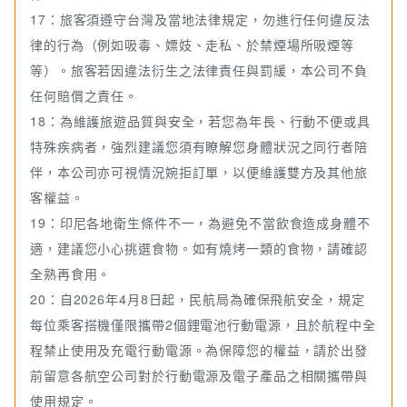
17：旅客須遵守台灣及當地法律規定，勿進行任何違反法
律的行為（例如吸毒、嫖妓、走私、於禁煙場所吸煙等
等）。旅客若因違法衍生之法律責任與罰緩，本公司不負
任何賠償之責任。
18：為維護旅遊品質與安全，若您為年長、行動不便或具
特殊疾病者，強烈建議您須有瞭解您身體狀況之同行者陪
伴，本公司亦可視情況婉拒訂單，以便維護雙方及其他旅
客權益。
19：印尼各地衛生條件不一，為避免不當飲食造成身體不
適，建議您小心挑選食物。如有燒烤一類的食物，請確認
全熟再食用。
20：自2026年4月8日起，民航局為確保飛航安全，規定
每位乘客搭機僅限攜帶2個鋰電池行動電源，且於航程中全
程禁止使用及充電行動電源。為保障您的權益，請於出發
前留意各航空公司對於行動電源及電子產品之相關攜帶與
使用規定。