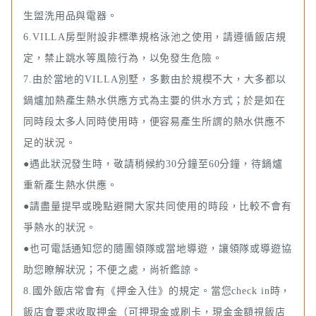
生盥洗用品與電器。
6.VILLA房型附設非標準規格泳池之使用，請遵循飯店規
定，禁止跳水等風險行為，以免發生危險。
7.由於當地的VILLA別墅，多數由於規模不大，大多都以
鍋爐加熱產生熱水供應方式為主要的供水方式；於是如在
同時段太多人同時使用時，便容易產生所謂的熱水供應不
足的狀況。
●遇此狀況發生時，敬請稍候約30分鐘至60分鐘，待鍋爐
重新產生熱水供應。
●請盡量提早或晚點避開大家共同使用的時段，比較不會有
爭熱水的狀況。
●也可電話通知您的隨團領隊或當地導遊，讓領隊或導遊協
助您瞭解狀況；不便之處，尚祈鑑諒。
8.國外飯店常會有《押金入住》的規定。當您check in時，
飯店會要求收取押金（可押現金或刷卡，現金金額視飯店