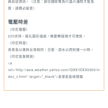
員前述資訊。（注意：部份國家需為IC晶片護照才能免
簽，請務必留意）
電壓時差
〈印尼電壓〉
220伏特，兩孔圓形插座，需要轉接頭才可使用。
〈印尼時差〉
峇里島以東與台灣相同，日惹、泗水以西則慢一小時。
〈印尼氣象預測〉
<a
ref=“http://asia.weather.yahoo.com/IDXX/IDXX0005/in
dex_c.html” target="_blank">峇里島氣候預報