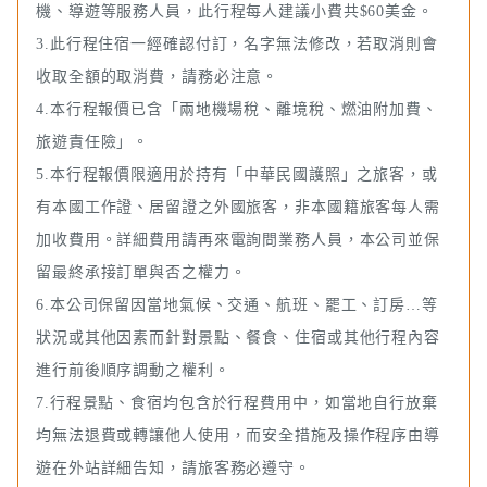
機、導遊等服務人員，此行程每人建議小費共$60美金。
3.此行程住宿一經確認付訂，名字無法修改，若取消則會
收取全額的取消費，請務必注意。
4.本行程報價已含「兩地機場稅、離境稅、燃油附加費、
旅遊責任險」。
5.本行程報價限適用於持有「中華民國護照」之旅客，或
有本國工作證、居留證之外國旅客，非本國籍旅客每人需
加收費用。詳細費用請再來電詢問業務人員，本公司並保
留最終承接訂單與否之權力。
6.本公司保留因當地氣候、交通、航班、罷工、訂房…等
狀況或其他因素而針對景點、餐食、住宿或其他行程內容
進行前後順序調動之權利。
7.行程景點、食宿均包含於行程費用中，如當地自行放棄
均無法退費或轉讓他人使用，而安全措施及操作程序由導
遊在外站詳細告知，請旅客務必遵守。