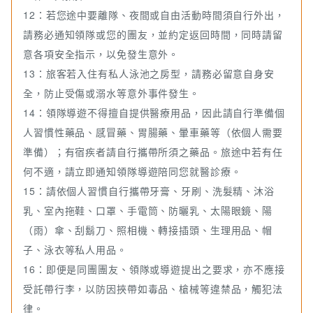
12：若您途中要離隊、夜間或自由活動時間須自行外出，
請務必通知領隊或您的團友，並約定返回時間，同時請留
意各項安全指示，以免發生意外。
13：旅客若入住有私人泳池之房型，請務必留意自身安
全，防止受傷或溺水等意外事件發生。
14：領隊導遊不得擅自提供醫療用品，因此請自行準備個
人習慣性藥品、感冒藥、胃腸藥、暈車藥等（依個人需要
準備）；有宿疾者請自行攜帶所須之藥品。旅途中若有任
何不適，請立即通知領隊導遊陪同您就醫診療。
15：請依個人習慣自行攜帶牙膏、牙刷、洗髮精、沐浴
乳、室內拖鞋、口罩、手電筒、防曬乳、太陽眼鏡、陽
（雨）傘、刮鬍刀、照相機、轉接插頭、生理用品、帽
子、泳衣等私人用品。
16：即便是同團團友、領隊或導遊提出之要求，亦不應接
受託帶行李，以防因挾帶如毒品、槍械等違禁品，觸犯法
律。