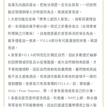
為事先向飯店提出，恕無法保證一定住此房型，一切依照
飯店現場辦理入住時提供為主，敬請旅客見諒。
3.大部份飯店並無「標準三或四人房型」，旅客若選擇加
床，全球飯店幾乎都以統一型式之折疊床為主（台灣業者
所慣稱之行軍床），且每間房基於房型與消防安全為由，
最多僅能加一張床，VILLA部分有可能僅提供床墊，敬請
見諒。
4.峇里島VILLA的特色在於親近自然，因此多數建於幽僻
的田野間或郊區且以低矮圍牆，或大自然植物來遮蔽，才
不會阻擋視野，因近自然故較有蚊蟲問題，雖然規格與設
施不及五星級酒店，但鳥語花香藍天綠地則是很不一樣的
渡假體驗。峇里島只有高單價的VILLA，如：寶格麗、
Alila、Four Seasons…等，才會有面海或有自己的沙灘。
5.各飯店是否提供盥洗用品、吹風機、WIFI上網、熱水器
等等皆有不同服務規格，因此仍建議您攜帶慣用之個人衛