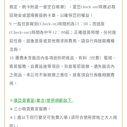
規定，刷卡則是一張空白帳單），當您check out時務必取
回現金或當場撕毀刷卡單，以確保您的權益！
9.一般住房報到(Check-in)時間約為15：00；而退房
(Check-out)時間為中午12：00前；正確退房時間、任何提
前住房、延後退房或其他需求與費用，請自行與旅館櫃檯
洽詢。
10.團費未含飯店內各項迷你吧商品、有料（付費）電視、
客房服務、自費設施等項目。另旅客若毀損、遺失飯店內
之用品，本公司不負賠償之責任，旅客須自行負擔相關費
用。
※
環亞貴賓室(單次)使用規範如下:
＊三小時貴賓室服務。
＊2 歲以下同行嬰兒可免費入場 (須符合使用資格之大人陪
同)。