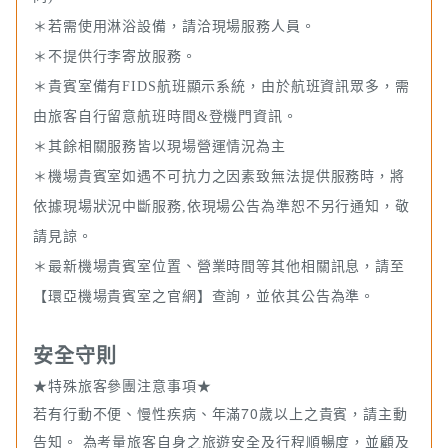
＊若需使用淋浴設備，請洽現場服務人員。
＊不提供行李寄放服務。
＊貴賓室備有FIDS航班顯示系統，由於航班資訊眾多，需
由旅客自行留意航班時間&登機門資訊。
＊其餘相關服務皆以現場營運情況為主
＊機場貴賓室如遇不可抗力之因素致無法提供服務時，將
依據現場狀況中斷服務,依現場公告為準恕不另行通知，敬
請見諒。
＊最新機場貴賓室位置、營業時間等其他相關訊息，請至
【環亞機場貴賓室之官網】
查詢，並依其公告為準。
安全守則
★特殊旅客參團注意事項★
若有行動不便、慢性疾病、年滿70歲以上之貴賓，請主動
告知。 為考量旅客自身之旅遊安全及行程順暢度，並顧及