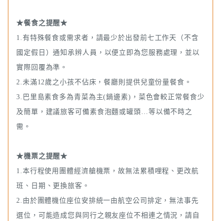
★餐食之提醒★
1.有特殊餐食或需求者，請最少於出發前七工作天（不含
國定假日）通知承辨人員，以便立即為您服務處理，並以
實際回覆為準。
2.未滿12歲之小孩不佔床，餐廳則提供兒童份量餐食。
3.巴里島素食多為青菜為主(鍋邊素)，菜色會較正常餐食少
及簡單，建議旅客可備素食泡麵或罐頭…等以備不時之
需。
★機票之提醒★
1.本行程使用團體經濟艙機票，故無法累積哩程、更改航
班、日期、更換旅客。
2.由於團體機位座位安排統一由航空公司排定，無法事先
選位，可能造成您與同行之親友座位不相連之情況，請自