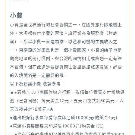
小費
小費是全世界通行的社會習慣之一，在國外旅行除飛機上
外，大多都有付小費的習慣。旅行業亦為服務業（無底
薪），所以小費一直是領隊．導遊和司機的主要收入之
一，東南亞的峇里島也是一個小費國家，小費的給予也是
觀光地區的例行慣例，與台灣的國情相比或許您一定有些
不習慣，但在此還是要提醒前往峇里島旅旅遊貴賓，必要
的入境隨俗是一定需要的哦！
以下為建議小費,敬請參考：
★※若參加此小團體旅遊之行程，敬請每位貴賓支付當地導
遊（己含司機）每天美金12元，五天四夜共計60美元，六
天五夜共計72美元※★
●進出旅館行李員每房每次印尼盾10000元(約美金1元)
●床頭小費每間每天印尼盾10000元(約美金1元)
●烏布泛舟船家或ATV越野車小費每位貴賓印尼盾20000