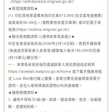
（https://allindonesia.imigrasi.go.id/）
★簽證相關須知★
(1) 印尼落地簽證費用為印尼盾513,500(包含當地服務費)
或美金約35-38元。(實際費用依當天匯率) 或印尼電子落
地簽(https://molina.imigrasi.go.id/)
★觀光稅相關須知 ((僅限峇里島旅遊))★
印尼峇里島省政府自(2024年2月14日起)，將對外籍旅客
(無論是否直航進入峇里島)課徵每人每次150,000印尼盾
(約10美元)觀光稅。
一、 峇里島省政府強烈建議旅客入境前透過指定網頁
https://lovebali.baliprov.go.id/home 或下載手機應用程
式 Love Bali進行線上繳費。旅客付費完成後將取得電子
證明，並在入境時掃描該證明以利快速通關。
★護照相關須知★
1. 護照不得有汙(破)損、缺頁、擅自增刪、塗改、加蓋圖
戳、或擅貼貼紙。