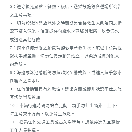
5：遵守觀光景點、餐廳、飯店、遊樂設施等各種場所公告
之注意事項。
6：切勿於泳池開放以外之時間或無合格救生人員陪同之情
況下擅入泳池、海灘或任何戲水之區域與場所，以免溺水
或遭遇其他危險。
7：搭乘任何形態之船隻請務必穿著救生衣，航程中並請握
緊扶手或坐穩，切勿任意走動與站立，以免造成您與他人
的危險。
8：海邊或泳池嘻戲請勿超越安全警戒線、或進入超乎您水
性範圍之深水區。
9：任何活動若具有刺激性，建議身體或體能狀況不佳之旅
客切勿冒險參加。
10：車輛行進時請勿站立走動，頭手勿伸出窗外，上下車
時注意來車方向，以免發生危險。
11：搭乘任何交通工具或出入場所時，請依序進入並聽從
工作人員指揮。