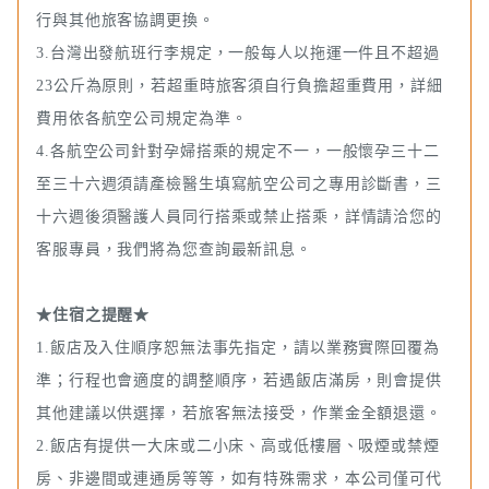
行與其他旅客協調更換。
3.台灣出發航班行李規定，一般每人以拖運一件且不超過
23公斤為原則，若超重時旅客須自行負擔超重費用，詳細
費用依各航空公司規定為準。
4.各航空公司針對孕婦搭乘的規定不一，一般懷孕三十二
至三十六週須請產檢醫生填寫航空公司之專用診斷書，三
十六週後須醫護人員同行搭乘或禁止搭乘，詳情請洽您的
客服專員，我們將為您查詢最新訊息。
★住宿之提醒★
1.飯店及入住順序恕無法事先指定，請以業務實際回覆為
準；行程也會適度的調整順序，若遇飯店滿房，則會提供
其他建議以供選擇，若旅客無法接受，作業金全額退還。
2.飯店有提供一大床或二小床、高或低樓層、吸煙或禁煙
房、非邊間或連通房等等，如有特殊需求，本公司僅可代