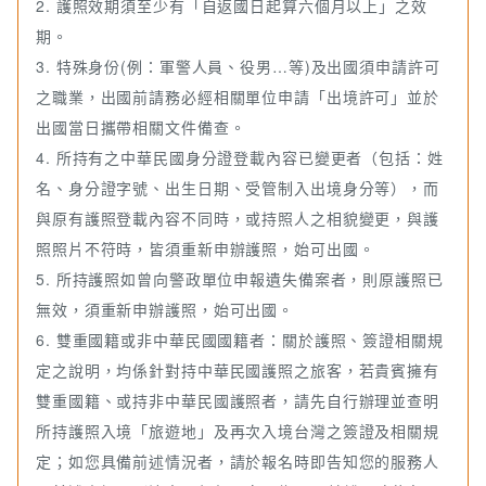
2. 護照效期須至少有「自返國日起算六個月以上」之效
期。
3. 特殊身份(例：軍警人員、役男…等)及出國須申請許可
之職業，出國前請務必經相關單位申請「出境許可」並於
出國當日攜帶相關文件備查。
4. 所持有之中華民國身分證登載內容已變更者（包括：姓
名、身分證字號、出生日期、受管制入出境身分等），而
與原有護照登載內容不同時，或持照人之相貌變更，與護
照照片不符時，皆須重新申辦護照，始可出國。
5. 所持護照如曾向警政單位申報遺失備案者，則原護照已
無效，須重新申辦護照，始可出國。
6. 雙重國籍或非中華民國國籍者：關於護照、簽證相關規
定之說明，均係針對持中華民國護照之旅客，若貴賓擁有
雙重國籍、或持非中華民國護照者，請先自行辦理並查明
所持護照入境「旅遊地」及再次入境台灣之簽證及相關規
定；如您具備前述情況者，請於報名時即告知您的服務人