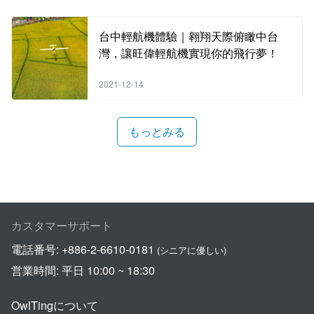
台中輕航機體驗｜翱翔天際俯瞰中台
灣，讓旺偉輕航機實現你的飛行夢！
2021-12-14
もっとみる
カスタマーサポート
電話番号:
+886-2-6610-0181
(シニアに優しい)
営業時間: 平日 10:00 ~ 18:30
OwlTingについて