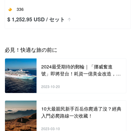
336
$ 1,252.95 USD
/ セット
必見！快適な旅の前に
2024最受期待的郵輪｜「挪威奮進
號」即將登台！耗資一億美金改造，含
海內外知名餐廳酒吧，各類奢華體驗，
2023-10-20
手刀搶訂中！
10大最親民新手百岳你爬過了沒？經典
入門必爬路線一次收藏！
2023-03-10