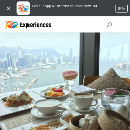
Get our App & 1st order coupon: New100
開啟