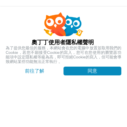
売れ筋ツアー
人気のローカル体験
奧丁丁使用者隱私權聲明
為了提供您最佳的服務，本網站會在您的電腦中放置並取用我們的
Cookie，若您不願接受Cookie的寫入，您可在您使用的瀏覽器功
能項中設定隱私權等級為高，即可拒絕Cookie的寫入，但可能會導
致網站某些功能無法正常執行 。
前往了解
同意
【台東嘉明湖含山屋費】天使的眼淚 揭開嘉明湖神秘面紗
｜池上車站出發
台東, Taitung
9999
売出 1112
$ 260.19 USD
/ 人