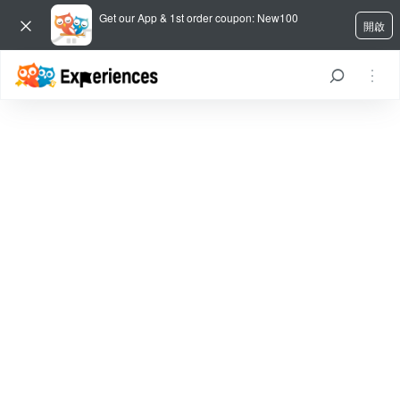
Get our App & 1st order coupon: New100
開啟