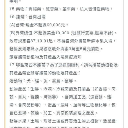
事項。
15.藥物：胃腸藥、感冒藥、暈車藥、私人習慣性藥物。
16.錢幣：台灣出境
(A)台幣:現金不超過60,000元。
(B)外幣總值:不超過美金10,000 元(旅行支票,匯票不計)。
政府規定自87.10.01起，不得自海外攜帶新鮮水果入境，
若違反規定除水果被沒收外將處3萬至5萬元罰款。
旅客攜帶動植物及其產品入境檢疫須知
17.哪些東西不能帶？為了您通關順利，請勿攜帶動植物及
其產品禁止旅客攜帶的動物及其產品：
活動物：犬、貓、免、禽鳥、鼠等。
動物產品：生鮮、冷凍、冷藏肉類及其製品（如香腸、肉
乾、貢丸、餛飩、烤鴨等）、含肉加工品（速食麵、雞
湯、含肉晶粉等）、蛋品、鹿茸、血清等生物樣材等，包
含已煮熟、乾燥、加工、真空包裝處理之產品。
新鮮水果。土壤、附著土壤或有害活生物之植物。活昆蟲