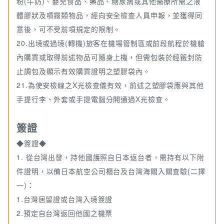
粉(牛奶)、嬰兒食品、藥品、糖尿病或其他醫療所需之液
體膠狀及噴霧類物品，經向安全檢查人員申報，並獲得同
意後，可不受前項規定的限制。
20.出境或過境(轉機)旅客在機場管制區或前段航程於機艙
內購買或取得前述物品可隨身上機，但需包裝於經籤封防
止調包及顯示有效購買證明之塑膠袋內。
21.為使安檢線之X光檢查儀有效，前述之塑膠袋應與其他
手提行李、外套或手提電腦分開通過X光檢查。
簽證
◆簽證◆
1. 從台灣出發，持他國護照自日本返台者，需持有以下附
件證明，以備日本航空公司櫃台及台灣海關入關查驗(二擇
一)：
1.台灣居留證或台灣入境簽證
2.預定自台灣返回他國之機票