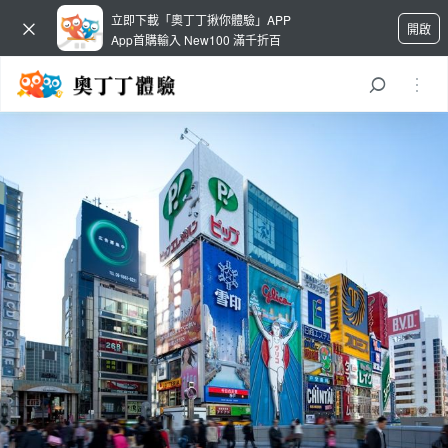
立即下載「奧丁丁揪你體驗」APP
開啟
App首購輸入 New100 滿千折百