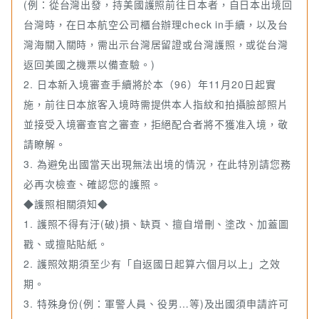
(例：從台灣出發，持美國護照前往日本者，自日本出境回
台灣時，在日本航空公司櫃台辦理check in手續，以及台
灣海關入關時，需出示台灣居留證或台灣護照，或從台灣
返回美國之機票以備查驗。)
2. 日本新入境審查手續將於本（96）年11月20日起實
施，前往日本旅客入境時需提供本人指紋和拍攝臉部照片
並接受入境審查官之審查，拒絕配合者將不獲准入境，敬
請瞭解。
3. 為避免出國當天出現無法出境的情況，在此特別請您務
必再次檢查、確認您的護照。
◆護照相關須知◆
1. 護照不得有汙(破)損、缺頁、擅自增刪、塗改、加蓋圖
戳、或擅貼貼紙。
2. 護照效期須至少有「自返國日起算六個月以上」之效
期。
3. 特殊身份(例：軍警人員、役男…等)及出國須申請許可