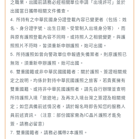
之職業，出國前請務必經相關單位申請「出境許可」並於
出國當日攜帶相關文件備查。
4. 所持有之中華民國身分證登載內容已變更者（包括：姓
名、身分證字號、出生日期、受管制入出境身分等），而
與原有護照登載內容不同時，或持照人之相貌變更，與護
照照片不符時，皆須重新申辦護照，始可出國。
5. 所持護照如曾向警政單位申報遺失備案者，則原護照已
無效，須重新申辦護照，始可出國。
6. 雙重國籍或非中華民國國籍者：關於護照、簽證相關規
定之說明，均係針對持中華民國護照之旅客，若貴賓擁有
雙重國籍、或持非中華民國護照者，請先自行辦理並查明
所持護照入境「旅遊地」及再次入境台灣之簽證及相關規
定；如您具備前述情況者，請於報名時即告知您的服務人
員前述資訊。（注意：部份國家需為IC晶片護照才能免
簽，請務必留意）
7. 雙重國籍者，請務必攜帶2本護照。