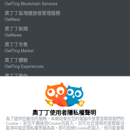
OwlTing Blockchain Services
奧丁丁區塊鏈旅宿管理服務
OwlNest
奧丁丁新聞
OwlNews
奧丁丁市集
OwlTing Market
奧丁丁體驗
OwlTing Experiences
奧丁丁揪你
OwlJourney
奧丁丁客棧
OwlTing Blog
網站條款
奧丁丁使用者隱私權聲明
為了提供您最佳的服務，本網站會在您的電腦中放置並取用我們的
使用條款
Cookie，若您不願接受Cookie的寫入，您可在您使用的瀏覽器功
隱私權政策
能項中設定隱私權等級為高，即可拒絕Cookie的寫入，但可能會導