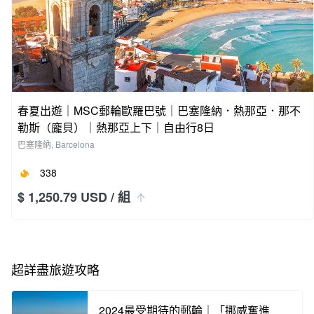
春夏出遊｜MSC郵輪歐羅巴號｜巴塞隆納．熱那亞．那不
勒斯（龐貝）｜熱那亞上下｜自由行8日
巴塞隆納, Barcelona
338
$ 1,250.79 USD
/ 組
超詳盡旅遊攻略
2024最受期待的郵輪｜「挪威奮進