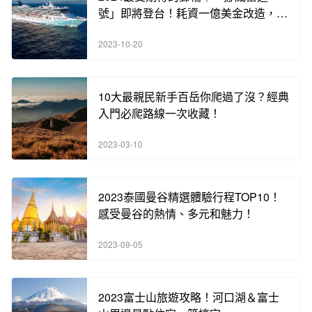
號」即將登台！耗資一億美金改造，含
海內外知名餐廳酒吧，各類奢華體驗，
2023-10-20
手刀搶訂中！
10大最親民新手百岳你爬過了沒？經典
入門必爬路線一次收藏！
2023-03-10
2023泰國曼谷精選體驗行程TOP10！
感受曼谷的熱情、多元和魅力！
2023-09-05
2023富士山旅遊攻略！河口湖＆富士