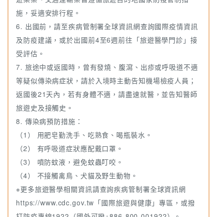
施，妥適安排行程。
6. 出國前，請至疾病管制署全球資訊網查詢國際疫情資訊
及防疫建議，或於出國前4至6週前往「旅遊醫學門診」接
受評估。
7. 旅途中或返國時，曾有發燒、腹瀉、出疹或呼吸道不適
等疑似傳染病症狀，請於入境時主動告知機場檢疫人員；
返國後21天內，若有身體不適，請盡速就醫，並告知醫師
旅遊史及接觸史。
8. 傳染病預防措施：
（1） 用肥皂勤洗手、吃熟食、喝瓶裝水。
（2） 有呼吸道症狀應配戴口罩。
（3） 噴防蚊液，避免蚊蟲叮咬。
（4） 不接觸禽鳥、犬貓及野生動物。
※更多旅遊醫學相關資訊請查詢疾病管制署全球資訊網
https://www.cdc.gov.tw「國際旅遊與健康」專區，或撥
打防疫專線1922（國外可撥+886-800-001922）。