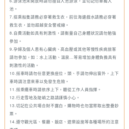
6.游泳池未開放時請勿擅自入池游泳，並切記勿單獨入
池。
7.搭乘船隻請務必穿著救生衣，前往海邊戲水請務必穿著
救生衣，並勿超越安全警戒線。
8.自費活動如具有刺激性，請衡量自己身體狀況請勿勉強
參加。
9.孕婦及個人患有心臟病、高血壓或其他等慢性疾病旅客
請勿參加，如：水上活動、溫泉…等易增加身體負擔具有
刺激性的活動。
10.搭車時請勿任意更換座位，頭、手請勿伸出窗外，上下
車時請注意來車以免發生危險。
11.搭乘纜車時請依序上下，聽從工作人員指揮。
12.行走雪地及陡峭之路請謹慎小心。
13.切記在公共場合財不露白，購物時也勿當眾取出整疊鈔
票。
14.遵守觀光區、餐廳、飯店、遊樂設施等各種場所的注意