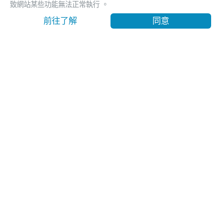
致網站某些功能無法正常執行 。
Cookie政策
最低售價
前往了解
同意
方案選擇
USD 520.35
奧丁丁旅行社
交觀甲8053-品保北2322
代表人: 王俊凱
聯絡人: 李俊宏
112 臺北市北投區文承路26、28號6樓、26號7樓
聯絡電話
+886-2-6610-0181
傳真號碼 +886-2-6610-0185
官方APP下載