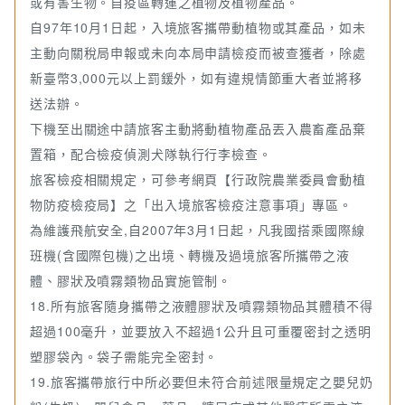
或有害生物。自疫區轉運之植物及植物產品。
自97年10月1日起，入境旅客攜帶動植物或其產品，如未
主動向關稅局申報或未向本局申請檢疫而被查獲者，除處
新臺幣3,000元以上罰鍰外，如有違規情節重大者並將移
送法辦。
下機至出關途中請旅客主動將動植物產品丟入農畜產品棄
置箱，配合檢疫偵測犬隊執行行李檢查。
旅客檢疫相關規定，可參考網頁【行政院農業委員會動植
物防疫檢疫局】之「出入境旅客檢疫注意事項」專區。
為維護飛航安全,自2007年3月1日起，凡我國搭乘國際線
班機(含國際包機)之出境、轉機及過境旅客所攜帶之液
體、膠狀及噴霧類物品實施管制。
18.所有旅客隨身攜帶之液體膠狀及噴霧類物品其體積不得
超過100毫升，並要放入不超過1公升且可重覆密封之透明
塑膠袋內。袋子需能完全密封。
19.旅客攜帶旅行中所必要但未符合前述限量規定之嬰兒奶