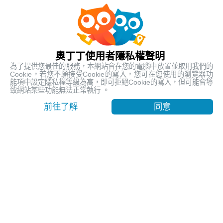
人氣熱銷
最受歡迎的在地行程
奧丁丁使用者隱私權聲明
為了提供您最佳的服務，本網站會在您的電腦中放置並取用我們的
Cookie，若您不願接受Cookie的寫入，您可在您使用的瀏覽器功
能項中設定隱私權等級為高，即可拒絕Cookie的寫入，但可能會導
致網站某些功能無法正常執行 。
前往了解
同意
【台東嘉明湖含山屋費】天使的眼淚 揭開嘉明湖神秘面紗
｜池上車站出發
台東, Taitung
9999
賣出 1112
$ 260.19 USD
/ 人