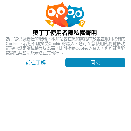
人氣熱銷
最受歡迎的在地行程
奧丁丁使用者隱私權聲明
為了提供您最佳的服務，本網站會在您的電腦中放置並取用我們的
Cookie，若您不願接受Cookie的寫入，您可在您使用的瀏覽器功
能項中設定隱私權等級為高，即可拒絕Cookie的寫入，但可能會導
致網站某些功能無法正常執行 。
前往了解
同意
【台東嘉明湖含山屋費】天使的眼淚 揭開嘉明湖神秘面紗
｜池上車站出發
台東, Taitung
9999
賣出 1112
$ 260.19 USD
/ 人