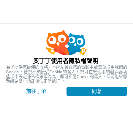
人氣熱銷
最受歡迎的在地行程
奧丁丁使用者隱私權聲明
為了提供您最佳的服務，本網站會在您的電腦中放置並取用我們的
Cookie，若您不願接受Cookie的寫入，您可在您使用的瀏覽器功
能項中設定隱私權等級為高，即可拒絕Cookie的寫入，但可能會導
致網站某些功能無法正常執行 。
前往了解
同意
【台東嘉明湖含山屋費】天使的眼淚 揭開嘉明湖神秘面紗
｜池上車站出發
台東, Taitung