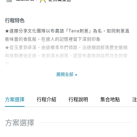
行程特色
★達娜分享文化團隊以布農語「Tana刺蔥」為名，如同刺蔥直
衝味蕾的香氣般，在旅人的記憶裡留下深刻印象
★從玉里到卓溪，由返鄉青年們領路，沿途細說部落歷史脈絡
與族群遷徙足跡，來到清水部落，感受布農族與自然共生的智
慧
★隱身於卓溪的「嗡嗡私廚」，主廚嗡嗡以味覺書寫部落故
展開全部
事，一身好手藝揉合布農族傳統，用無菜單料理訴說Sinkan的
土地記憶
方案選擇
行程介紹
行程說明
集合地點
注
方案選擇