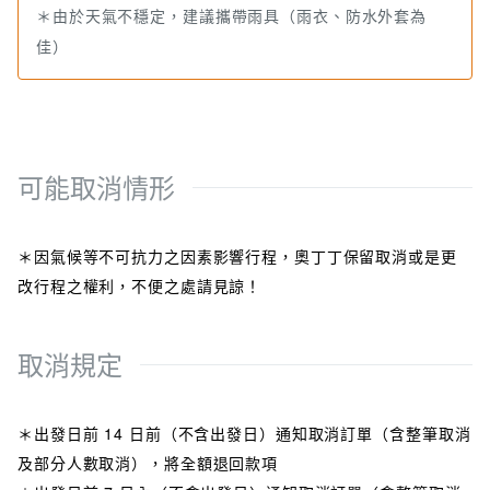
＊由於天氣不穩定，建議攜帶雨具（雨衣、防水外套為
佳）
◆成團人數：
＊1人即可報名，8人成團，上限15人
可能取消情形
＊因氣候等不可抗力之因素影響行程，奧丁丁保留取消或是更
改行程之權利，不便之處請見諒！
取消規定
＊出發日前 14 日前（不含出發日）通知取消訂單（含整筆取消
及部分人數取消），將全額退回款項