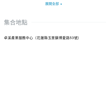
的布農青年，帶領大家騎乘電輔車進入卓溪清水部落導覽
展開全部
慧。旅程中少了匆忙的打卡，多了細膩的體驗–一場與山林、人
騎乘路線：玉里火車站→花東縱谷展望→清水入口意象→tina的
文緊密交織的深度漫遊。
菜園。騎程約 10 公里，約需 1.5小時
※若有高齡或不會騎腳踏車者，可安排接駁車定點導覽
集合地點
11:00-12:00 【迪娜菜園裡的魔幻力量】 抵達琪藝文化工作
坊，進行部落菜園導覽並品嚐特色小點心
【迪娜菜園裡的魔幻力量】
12:00-13:00 【布農豆豆餐盒】享受部落特色餐點
卓溪產業服務中心（花蓮縣玉里鎭博愛路53號）
清晨五點，陽光還未穿透山林，迪娜們已經走進自家菜園裡。
13:00-15:30 【電輔車返程與歸還】 騎電輔車返回並歸還車輛
迪娜的菜園不除草，在這裡，雜草是保護土壤水分的夥伴，看
返程路線：客橋→歐亞板塊→玉里火車站
似傳統的耕作方式，卻能讓作物順著時序生長，讓土地維持豐
15:30-18:30 【在料理中，遇見布農】 搭乘接駁車前往「嗡嗡
饒。
私廚」，體驗【朵栗栗農坊-茶席體驗】以及享受部落故事的無
油芒、小米、紅藜、玉米、地瓜、芋頭，以及各種豆豆錯落生
菜單料理
長，菜園裡不僅有著旺盛的生命力，更飽含布農里山智慧與韌
18:30【賦歸】
性。
播種、收成，順應自然的種植方式，透過迪娜們口耳相傳，作
▻▻▻ 費用包含 ▻▻▻
物保種的農耕文化逐漸成形；家庭菜園承載著布農婦女的智慧
文化分享、導覽、體驗、午餐、晚餐、電輔車、接駁車資
與堅持，在四季輪替間，守護著傳統農耕的靈魂。