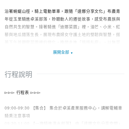
沿著蜿蜒山徑，騎上電動單車，跟隨「達娜分享文化」布農青
年從玉里騎進卓溪部落，聆聽動人的遷徙故事，感受布農族與
自然共生的智慧。接著騎進「迪娜菜園」裡，油芒、小米、紅
藜與地瓜錯落生長，展現布農婦女守護土地的堅韌與智慧，搭
著下午茶觀察菜園裡的變化。晚間走進「嗡嗡私廚」，以無菜
單料理品嘗這塊土地上的美味。這趟旅程少了匆忙的打卡，多
展開全部
了與山林、人文深度交織的感動體驗，帶你以五感認識布農部
落的真實樣貌
行程說明
【一塊騎進部落】
沿著蜿蜒山徑，騎著電動單車，微風輕拂，耳邊傳來布農青年
▻▻▻ 行程表 ▻▻▻
娓娓道來的故事。達娜分享文化團隊以布農語「Tana刺蔥」為
名，如同刺蔥直衝味蕾的香氣般，在旅人的記憶裡留下深刻印
09:00-09:30 【集合】 集合於卓溪產業服務中心，講解電輔車
象。
騎乘注意事項
從玉里到卓溪，由返鄉青年們領路，沿途細說部落歷史脈絡與
09:30-11:00 【一塊騎進清水部落】 由「達娜文化分享空間」
族群遷徙足跡，來到中正部落，感受布農族與自然共生的智