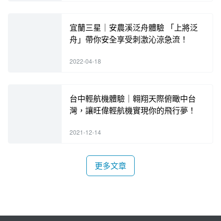
宜蘭三星｜安農溪泛舟體驗 「上將泛
舟」帶你安全享受刺激沁涼急流！
2022-04-18
台中輕航機體驗｜翱翔天際俯瞰中台
灣，讓旺偉輕航機實現你的飛行夢！
2021-12-14
更多文章