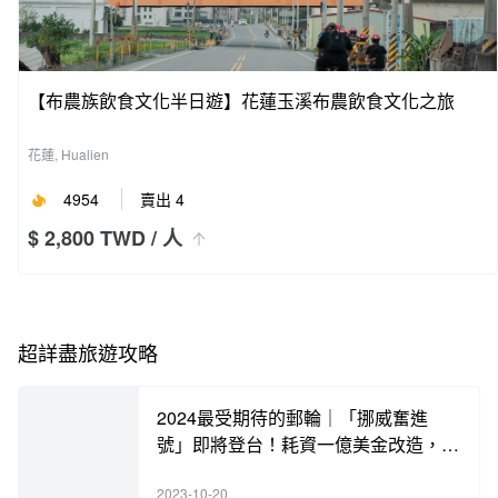
【布農族飲食文化半日遊】花蓮玉溪布農飲食文化之旅
花蓮, Hualien
4954
賣出 4
$ 2,800 TWD
/ 人
超詳盡旅遊攻略
2024最受期待的郵輪｜「挪威奮進
號」即將登台！耗資一億美金改造，含
海內外知名餐廳酒吧，各類奢華體驗，
2023-10-20
手刀搶訂中！