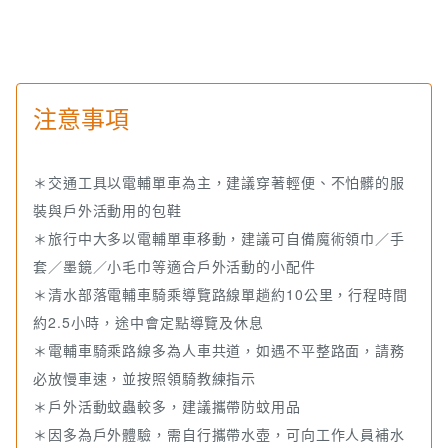
【在料理中，遇見布農】
隱身於卓溪的「嗡嗡私廚」，主廚嗡嗡以味覺書寫部落故事，
一身好手藝揉合布農族傳統，用無菜單料理訴說Sinkan的土地
記憶，結合族人栽種的時蔬，端出一道道飽含山林韻味與職人
注意事項
真誠的豐盛餐食。
嗡嗡說，「這塊土地，有他獨特的味道。」
承載著文化溫度的美味，嗡嗡私廚不只是餐桌，更是一場關於
＊交通工具以電輔單車為主，建議穿著輕便、不怕髒的服
風土、人情與文化的深刻對話，也是凝聚部落情感與傳承記憶
裝與戶外活動用的包鞋
的場域。
＊旅行中大多以電輔單車移動，建議可自備魔術領巾／手
套／墨鏡／小毛巾等適合戶外活動的小配件
◆出團日期：
＊清水部落電輔車騎乘導覽路線單趟約10公里，行程時間
・星期五六日一
約2.5小時，途中會定點導覽及休息
＊電輔車騎乘路線多為人車共道，如遇不平整路面，請務
◆年齡限制：
必放慢車速，並按照領騎教練指示
・無年齡限制
＊戶外活動蚊蟲較多，建議攜帶防蚊用品
・心臟疾病、氣喘、高血壓、特殊疾病、服用特殊藥物者、孕
＊因多為戶外體驗，需自行攜帶水壺，可向工作人員補水
婦不建議參加