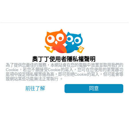
人氣熱銷
最受歡迎的在地行程
奧丁丁使用者隱私權聲明
為了提供您最佳的服務，本網站會在您的電腦中放置並取用我們的
Cookie，若您不願接受Cookie的寫入，您可在您使用的瀏覽器功
能項中設定隱私權等級為高，即可拒絕Cookie的寫入，但可能會導
致網站某些功能無法正常執行 。
前往了解
同意
【台東嘉明湖含山屋費】天使的眼淚 揭開嘉明湖神秘面紗
｜池上車站出發
台東, Taitung