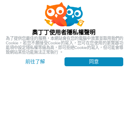
人氣熱銷
最受歡迎的在地行程
奧丁丁使用者隱私權聲明
為了提供您最佳的服務，本網站會在您的電腦中放置並取用我們的
Cookie，若您不願接受Cookie的寫入，您可在您使用的瀏覽器功
能項中設定隱私權等級為高，即可拒絕Cookie的寫入，但可能會導
致網站某些功能無法正常執行 。
前往了解
同意
【台東嘉明湖含山屋費】天使的眼淚 揭開嘉明湖神秘面紗
｜池上車站出發
台東, Taitung
9999
賣出 1112
$ 260.19 USD
/ 人