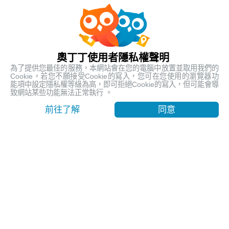
人氣熱銷
最受歡迎的在地行程
奧丁丁使用者隱私權聲明
為了提供您最佳的服務，本網站會在您的電腦中放置並取用我們的
Cookie，若您不願接受Cookie的寫入，您可在您使用的瀏覽器功
能項中設定隱私權等級為高，即可拒絕Cookie的寫入，但可能會導
致網站某些功能無法正常執行 。
前往了解
同意
【台東嘉明湖含山屋費】天使的眼淚 揭開嘉明湖神秘面紗
｜池上車站出發
台東, Taitung
9999
賣出 1112
$ 260.23 USD
/ 人