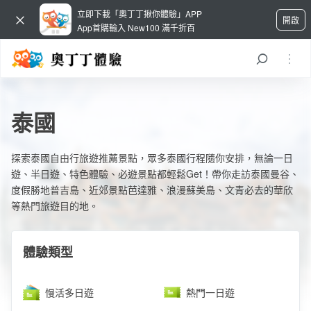
立即下載「奧丁丁揪你體驗」APP
開啟
App首購輸入 New100 滿千折百
泰國
探索泰國自由行旅遊推薦景點，眾多泰國行程隨你安排，無論一日
遊、半日遊、特色體驗、必遊景點都輕鬆Get！帶你走訪泰國曼谷、
度假勝地普吉島、近郊景點芭達雅、浪漫蘇美島、文青必去的華欣
等熱門旅遊目的地。
體驗類型
慢活多日遊
熱門一日遊