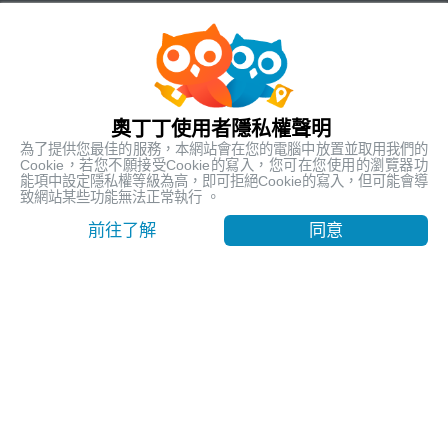
客服資訊
客服電話:
+886-2-6610-0181
(銀髮族友善)
客服時間: 平日 10:00 ~ 18:30
奧丁丁使用者隱私權聲明
關於奧丁丁體驗
為了提供您最佳的服務，本網站會在您的電腦中放置並取用我們的
Cookie，若您不願接受Cookie的寫入，您可在您使用的瀏覽器功
能項中設定隱私權等級為高，即可拒絕Cookie的寫入，但可能會導
致網站某些功能無法正常執行 。
前往了解
同意
奧丁丁集團
官方網站
Official Website
奧丁丁支付服務
OwlPay
奧丁丁區塊鏈應用服務
OwlTing Blockchain Services
奧丁丁區塊鏈旅宿管理服務