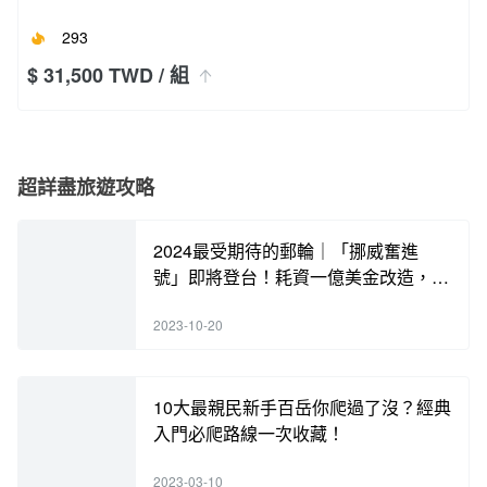
293
$ 31,500 TWD
/ 組
超詳盡旅遊攻略
2024最受期待的郵輪｜「挪威奮進
號」即將登台！耗資一億美金改造，含
海內外知名餐廳酒吧，各類奢華體驗，
2023-10-20
手刀搶訂中！
10大最親民新手百岳你爬過了沒？經典
入門必爬路線一次收藏！
2023-03-10