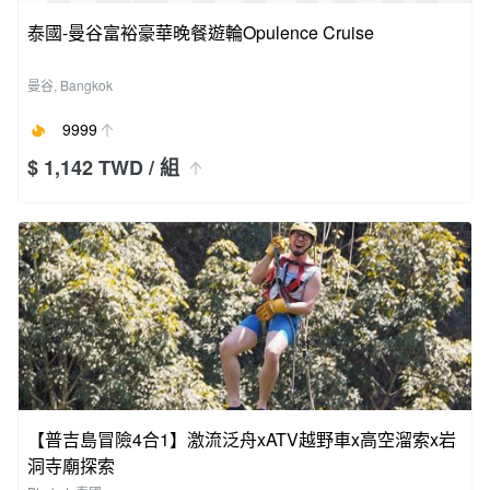
泰國-曼谷富裕豪華晚餐遊輪Opulence Cruise
曼谷, Bangkok
9999
$ 1,142 TWD
/ 組
【普吉島冒險4合1】激流泛舟xATV越野車x高空溜索x岩
洞寺廟探索