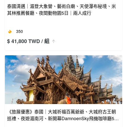
泰國清邁｜湄登大象營、藝術白廟、天使瀑布秘境、米
其林推薦餐廳、夜間動物園5日｜兩人成行
350
$ 41,800 TWD
/ 組
《旅展優惠》泰國｜大城祈福百萬爺爺、大城府古王朝
巡禮、夜遊湄南河、新開幕DamnoenSky飛機咖啡廳5日
｜四人成行