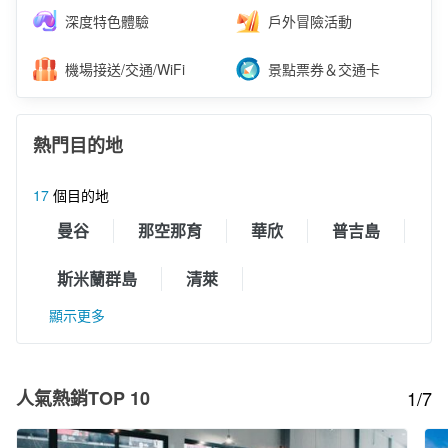
深度特色體驗
戶外冒險活動
機場接送/交通/WiFi
景點票券＆交通卡
熱門目的地
17
個目的地
曼谷
那空那育
華欣
普吉島
斯米蘭群島
清萊
顯示更多
人氣熱銷TOP 10
1/7