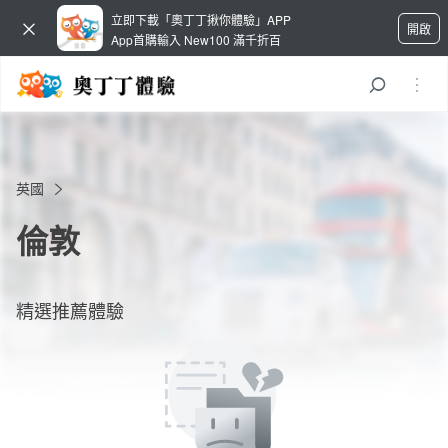
立即下載「奧丁丁揪你體驗」APP
開啟
App首購輸入 New100 滿千折百
英國
倫敦
精選推薦體驗