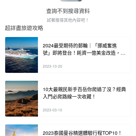
查詢不到搜尋資料
試著搜尋其他內容吧！
超詳盡旅遊攻略
2024最受期待的郵輪｜「挪威奮進
號」即將登台！耗資一億美金改造，含
海內外知名餐廳酒吧，各類奢華體驗，
2023-10-20
手刀搶訂中！
10大最親民新手百岳你爬過了沒？經典
入門必爬路線一次收藏！
2023-03-10
2023泰國曼谷精選體驗行程TOP10！