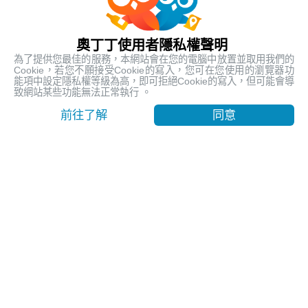
客服時間: 平日 10:00 ~ 18:30
關於奧丁丁體驗
奧丁丁使用者隱私權聲明
為了提供您最佳的服務，本網站會在您的電腦中放置並取用我們的
Cookie，若您不願接受Cookie的寫入，您可在您使用的瀏覽器功
能項中設定隱私權等級為高，即可拒絕Cookie的寫入，但可能會導
致網站某些功能無法正常執行 。
奧丁丁集團
前往了解
同意
官方網站
Official Website
奧丁丁支付服務
OwlPay
奧丁丁區塊鏈應用服務
OwlTing Blockchain Services
奧丁丁區塊鏈旅宿管理服務
OwlNest
奧丁丁新聞
OwlNews