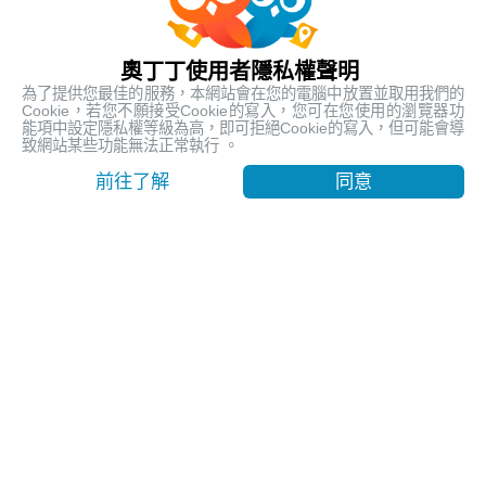
客服時間: 平日 10:00 ~ 18:30
關於奧丁丁體驗
奧丁丁使用者隱私權聲明
為了提供您最佳的服務，本網站會在您的電腦中放置並取用我們的
Cookie，若您不願接受Cookie的寫入，您可在您使用的瀏覽器功
能項中設定隱私權等級為高，即可拒絕Cookie的寫入，但可能會導
致網站某些功能無法正常執行 。
奧丁丁集團
前往了解
同意
官方網站
Official Website
奧丁丁支付服務
OwlPay
奧丁丁區塊鏈應用服務
OwlTing Blockchain Services
奧丁丁區塊鏈旅宿管理服務
OwlNest
奧丁丁新聞
OwlNews