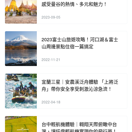
感受曼谷的熱情、多元和魅力！
2023-09-05
2023富士山旅遊攻略！河口湖＆富士
山周邊景點住宿一篇搞定
2022-11-21
宜蘭三星｜安農溪泛舟體驗 「上將泛
舟」帶你安全享受刺激沁涼急流！
2022-04-18
台中輕航機體驗｜翱翔天際俯瞰中台
灣，讓旺偉輕航機實現你的飛行夢！