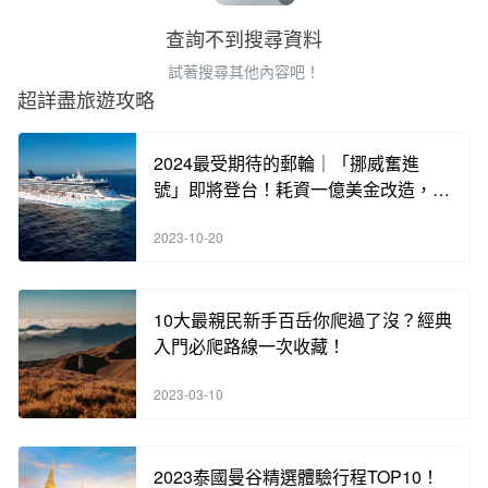
查詢不到搜尋資料
試著搜尋其他內容吧！
超詳盡旅遊攻略
2024最受期待的郵輪｜「挪威奮進
號」即將登台！耗資一億美金改造，含
海內外知名餐廳酒吧，各類奢華體驗，
2023-10-20
手刀搶訂中！
10大最親民新手百岳你爬過了沒？經典
入門必爬路線一次收藏！
2023-03-10
2023泰國曼谷精選體驗行程TOP10！