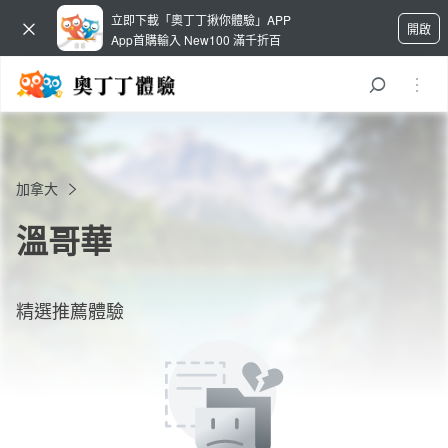
立即下載「奧丁丁揪你體驗」APP
開啟
App首購輸入 New100 滿千折百
加拿大
溫哥華
精選推薦體驗