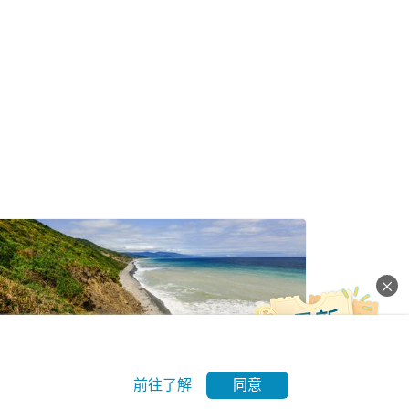
前往了解
同意
【阿朗壹古道巡禮】恆春出發 (南田進/旭海出)｜
【上帝的