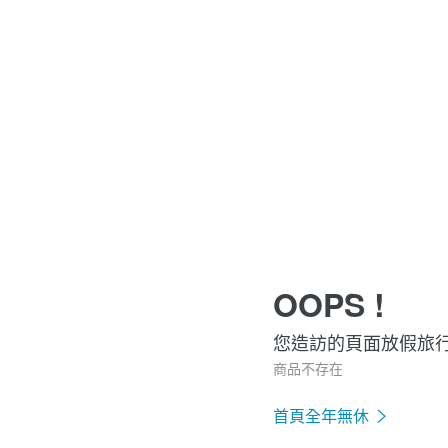
OOPS !
您造訪的頁面放假旅
商品不存在
首頁全年無休