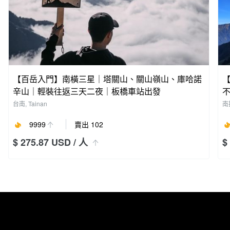
【百岳入門】南橫三星｜塔關山、關山嶺山、庫哈諾
【
辛山｜輕裝往返三天二夜｜板橋車站出發
不
台南, Tainan
南投
9999
賣出 102
$ 275.87 USD
/ 人
$