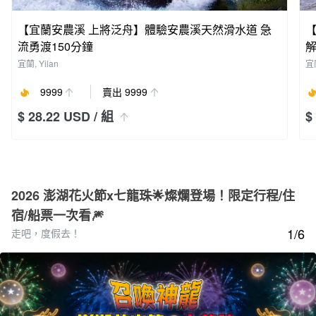
【宜蘭安農溪 上將泛舟】體驗安農溪天然滑水道 急
流勇渡150分鐘
宜蘭, Yilan
宜蘭
9999
賣出 9999
$ 28.22 USD
/ 組
$
2026 澎湖花火節x七龍珠🌟燦爛登場！限定行程/住
宿/船票一次看🎆
1/6
走吧，度假去！