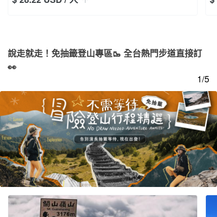
說走就走！免抽籤登山專區🥾 全台熱門步道直接訂
👀
1/5