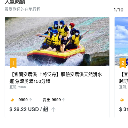
人氣熱銷
1/10
最受歡迎的在地行程
1
2
【宜蘭安農溪 上將泛舟】體驗安農溪天然滑水
【
道 急流勇渡150分鐘
越
宜蘭, Yilan
宜蘭, 
9999
賣出 9999
$ 28.22 USD
/ 組
$ 3