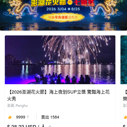
【2026澎湖花火節】海上夜划SUP立槳 驚豔海上花
火秀
澎湖, Penghu
澎湖
9999
賣出 1584
$ 28.22 USD
/ 人
$