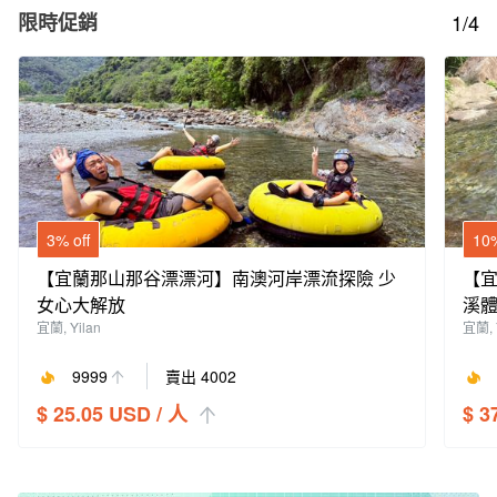
限時促銷
1/4
3% off
10%
【宜蘭那山那谷漂漂河】南澳河岸漂流探險 少
【
女心大解放
溪
宜蘭, Yilan
宜蘭, 
9999
賣出 4002
$ 25.05 USD
/ 人
$ 3