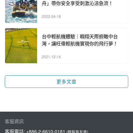
舟」帶你安全享受刺激沁涼急流！
2022-04-18
台中輕航機體驗｜翱翔天際俯瞰中台
灣，讓旺偉輕航機實現你的飛行夢！
2021-12-14
更多文章
客服資訊
客服電話:
+886-2-6610-0181
(銀髮族友善)