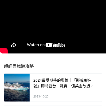
超詳盡旅遊攻略
2024最受期待的郵輪｜「挪威奮進
號」即將登台！耗資一億美金改造，含
海內外知名餐廳酒吧，各類奢華體驗，
2023-10-20
手刀搶訂中！